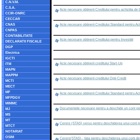
C.N.V.M.
C.S.A.
Acte necesare obtinerii Creditului pentru achizitia de 
CCIR-ONRC
CECCAR
CNAS
Acte necesare obtinerii Creditului Standard pentru Ac
CNPAS
CONTABILITATE
Acte necesare obtinerii Creditului pentru Investitii
DECLARATII FISCALE
DGP
Electrica
IGCTI
Acte necesare obtinerii creditului Start-Up
ITM
MAPN
MAPPM
Acte necesare obtinerii creditului Opti-Credit
MCTI
MECT
MF
Acte necesare obtinerii Creditului Standard pentru Act
MFPDGV
MIMMC
Documentele necesare pentru a deschide un cont pen
MJ
MS
MT
Cerere (STAS) verso pentru deschiderea unui cont p
MTCT
NOTARIAT
OSIM
Cerere(STAS) - fata pentru deschiderea unui cont de