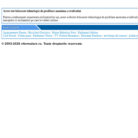
Acest site foloseste tehnologie de profilare anonima a traficului
.
Pentru a imbunatati experienta utilizatorilor sai, acest website foloseste tehnologia de profilare anonima a traficului
mesajelor si reclamelor pe care le vedeti online.
Apartamente Pipera
:
Biciclete Electrice
:
Haine Bebelusi Fete
:
Parfumuri Ieftine
Cod Postal
:
Firme paza
:
Parfumuri Tester
:
TV Online Romania
:
Talisman Pandora
:
anvelope all season
:
plafar 
© 2003-2026 eformulare.ro. Toate drepturile rezervate.