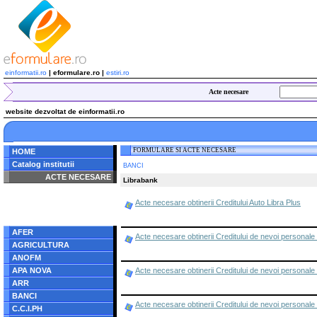
einformatii.ro
| eformulare.ro |
estiri.ro
Acte necesare
website dezvoltat de einformatii.ro
FORMULARE SI ACTE NECESARE
HOME
Catalog institutii
BANCI
ACTE NECESARE
Librabank
Notice
: Undefined index:
Acte necesare obtinerii Creditului Auto Libra Plus
radacina in
/home/eformulare.ro/public_html/navigare/stanga.php
on line
62
AFER
Acte necesare obtinerii Creditului de nevoi personale 
AGRICULTURA
ANOFM
APA NOVA
Acte necesare obtinerii Creditului de nevoi personale
ARR
BANCI
Acte necesare obtinerii Creditului de nevoi personale
C.C.I.PH