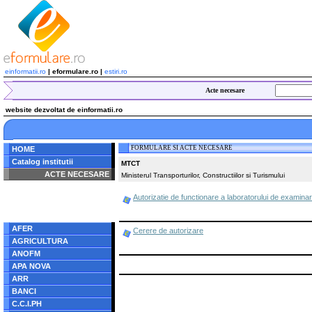
einformatii.ro
| eformulare.ro |
estiri.ro
Acte necesare
website dezvoltat de einformatii.ro
FORMULARE SI ACTE NECESARE
HOME
Catalog institutii
MTCT
ACTE NECESARE
Ministerul Transporturilor, Constructiilor si Turismului
Notice
: Undefined index:
Autorizatie de functionare a laboratorului de examina
radacina in
/home/eformulare.ro/public_html/navigare/stanga.php
on line
62
AFER
Cerere de autorizare
AGRICULTURA
ANOFM
APA NOVA
ARR
BANCI
C.C.I.PH