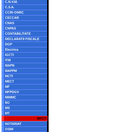
C.N.V.M.
C.S.A.
CCIR-ONRC
CECCAR
CNAS
CNPAS
CONTABILITATE
DECLARATII FISCALE
DGP
Electrica
IGCTI
ITM
MAPN
MAPPM
MCTI
MECT
MF
MFPDGV
MIMMC
MJ
MS
MT
MTCT
NOTARIAT
OSIM