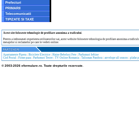
Prefecturi
PRIMARII
Telecomunicatii
TIPIZATE SI TAXE
Acest site foloseste tehnologie de profilare anonima a traficului
.
Pentru a imbunatati experienta utilizatorilor sai, acest website foloseste tehnologia de profilare anonima a traficului
mesajelor si reclamelor pe care le vedeti online.
Apartamente Pipera
:
Biciclete Electrice
:
Haine Bebelusi Fete
:
Parfumuri Ieftine
Cod Postal
:
Firme paza
:
Parfumuri Tester
:
TV Online Romania
:
Talisman Pandora
:
anvelope all season
:
plafar 
© 2003-2026 eformulare.ro. Toate drepturile rezervate.