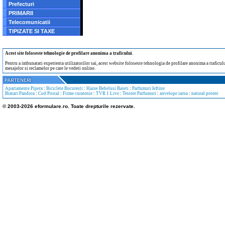
Prefecturi
PRIMARII
Telecomunicatii
TIPIZATE SI TAXE
Acest site foloseste tehnologie de profilare anonima a traficului
.
Pentru a imbunatati experienta utilizatorilor sai, acest website foloseste tehnologia de profilare anonima a traficului
mesajelor si reclamelor pe care le vedeti online.
Apartamente Pipera
:
Biciclete Bucuresti
:
Haine Bebelusi Baieti
:
Parfumuri Ieftine
Bratari Pandora
:
Cod Postal
:
Firme curatenie
:
TVR 1 Live
:
Testere Parfumuri
:
anvelope iarna
:
natural potent
© 2003-2026 eformulare.ro. Toate drepturile rezervate.