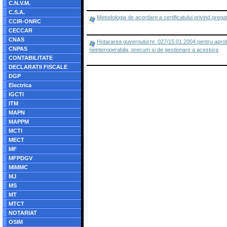
C.N.V.M.
C.S.A.
Metodologia de acordare a certificatului privind pregat
CCIR-ONRC
CECCAR
CNAS
Hotararea guvernului nr. 027/15.01.2004 pentru aprobar
CNPAS
neinteroperabila, precum si de gestionare a acestora
CONTABILITATE
DECLARATII FISCALE
DGP
Electrica
IGCTI
ITM
MAPN
MAPPM
MCTI
MECT
MF
MFPDGV
MIMMC
MJ
MS
MT
MTCT
NOTARIAT
OSIM