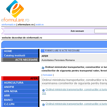
einformatii.ro
| eformulare.ro |
estiri.ro
Acte necesare
website dezvoltat de einformatii.ro
FORMULARE SI ACTE NECESARE
HOME
Catalog institutii
AFER
ACTE NECESARE
Autoritatea Feroviara Romana
Notice
: Undefined index:
Ordinul ministrului transporturilor, constructilor si
radacina in
consilierilor de siguranta pentru transportul rutier, fero
/home/eformulare.ro/public_html/navigare/stanga.php
on line
62
|
|
formulare
AFER
Ordinul ministrului transporturilor, constructilor
AGRICULTURA
examinarea consilierilor de siguranta pentru transpo
ANOFM
Ordinul ministrului transporturilor, constructilor si t
APA NOVA
311
ARR
BANCI
Ordinul ministrului transporturilor, constructilor si 
C.C.I.PH