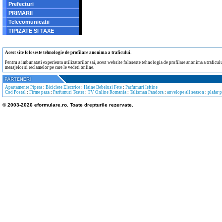
Prefecturi
PRIMARII
Telecomunicatii
TIPIZATE SI TAXE
Acest site foloseste tehnologie de profilare anonima a traficului
.
Pentru a imbunatati experienta utilizatorilor sai, acest website foloseste tehnologia de profilare anonima a traficului
mesajelor si reclamelor pe care le vedeti online.
Apartamente Pipera
:
Biciclete Electrice
:
Haine Bebelusi Fete
:
Parfumuri Ieftine
Cod Postal
:
Firme paza
:
Parfumuri Tester
:
TV Online Romania
:
Talisman Pandora
:
anvelope all season
:
plafar 
© 2003-2026 eformulare.ro. Toate drepturile rezervate.