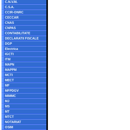
C.N.V.M.
C.S.A.
CCIR-ONRC
CECCAR
CNAS
CNPAS
CONTABILITATE
DECLARATII FISCALE
DGP
Electrica
IGCTI
ITM
MAPN
MAPPM
MCTI
MECT
MF
MFPDGV
MIMMC
MJ
MS
MT
MTCT
NOTARIAT
OSIM