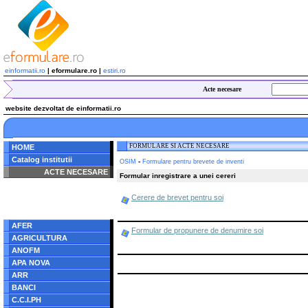
einformatii.ro
| eformulare.ro |
estiri.ro
Acte necesare
website dezvoltat de einformatii.ro
FORMULARE SI ACTE NECESARE
HOME
Catalog institutii
-
OSIM
Formulare pentru brevete de inventi
ACTE NECESARE
Formular inregistrare a unei cereri
Notice
: Undefined index:
Cerere de brevet pentru soi
radacina in
/home/eformulare.ro/public_html/navigare/stanga.php
on line
62
AFER
Formular de propunere de denumire soi
AGRICULTURA
ANOFM
APA NOVA
ARR
BANCI
C.C.I.PH