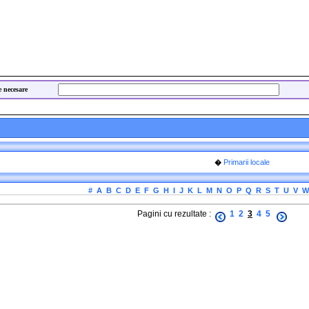
e necesare
Primarii locale
�
#
A
B
C
D
E
F
G
H
I
J
K
L
M
N
O
P
Q
R
S
T
U
V
W
Pagini cu rezultate :
1
2
3
4
5