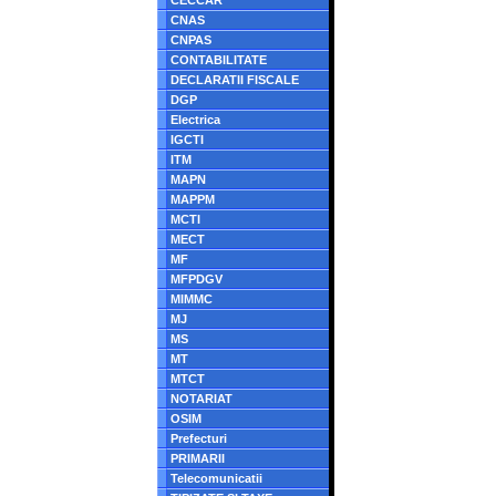
CECCAR
CNAS
CNPAS
CONTABILITATE
DECLARATII FISCALE
DGP
Electrica
IGCTI
ITM
MAPN
MAPPM
MCTI
MECT
MF
MFPDGV
MIMMC
MJ
MS
MT
MTCT
NOTARIAT
OSIM
Prefecturi
PRIMARII
Telecomunicatii