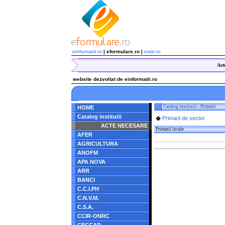
einformatii.ro
| eformulare.ro |
estiri.ro
Act
website dezvoltat de einformatii.ro
Catalog institutii
-
Primarii
HOME
Catalog institutii
Primarii de sector
�
ACTE NECESARE
Primarii locale
AFER
AGRICULTURA
ANOFM
APA NOVA
ARR
BANCI
C.C.I.PH
C.N.V.M.
C.S.A.
CCIR-ONRC