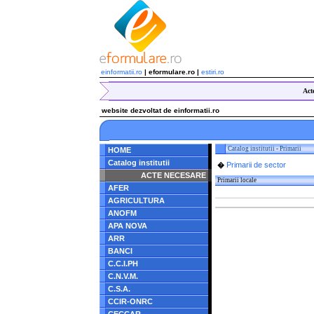
einformatii.ro
| eformulare.ro |
estiri.ro
Act
website dezvoltat de einformatii.ro
Catalog institutii
-
Primarii
HOME
Catalog institutii
Primarii de sector
�
ACTE NECESARE
Primarii locale
AFER
AGRICULTURA
ANOFM
APA NOVA
ARR
BANCI
C.C.I.PH
C.N.V.M.
C.S.A.
CCIR-ONRC