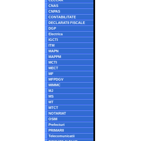
CECCAR
CNAS
CNPAS
CONTABILITATE
DECLARATII FISCALE
DGP
Electrica
IGCTI
ITM
MAPN
MAPPM
MCTI
MECT
MF
MFPDGV
MIMMC
MJ
MS
MT
MTCT
NOTARIAT
OSIM
Prefecturi
PRIMARII
Telecomunicatii