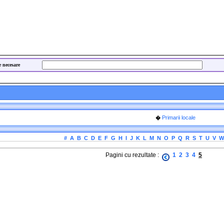
e necesare
Primarii locale
�
#
A
B
C
D
E
F
G
H
I
J
K
L
M
N
O
P
Q
R
S
T
U
V
W
Pagini cu rezultate :
1
2
3
4
5