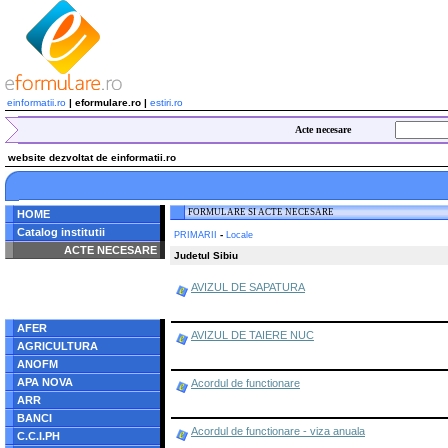
einformatii.ro
| eformulare.ro |
estiri.ro
Acte necesare
website dezvoltat de einformatii.ro
FORMULARE SI ACTE NECESARE
HOME
Catalog institutii
-
PRIMARII
Locale
ACTE NECESARE
Judetul Sibiu
Notice
: Undefined index:
AVIZUL DE SAPATURA
radacina in
/home/eformulare.ro/public_html/navigare/stanga.php
on line
62
AFER
AVIZUL DE TAIERE NUC
AGRICULTURA
ANOFM
APA NOVA
Acordul de functionare
ARR
BANCI
Acordul de functionare - viza anuala
C.C.I.PH