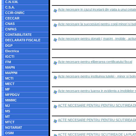
C.N.V.M.
C.S.A.
Acte necesare in cazul incetarii din viata a unui cetat
CCIR-ONRC
CECCAR
CNAS
Acte necesare la succesiuni pentru copii minori si boln
CNPAS
CONTABILITATE
Acte necesare pentru donatii ( masini , imobile , actiun
DECLARATII FISCALE
DGP
Electrica
IGCTI
Acte necesare pentru eliberarea certificatului fiscal
ITM
MAPN
MAPPM
Acte necesare pentru instituirea tutelei - minor si bol
MCTI
MECT
MF
Acte necesare pentru luarea in evidenta a imobilelor si
MFPDGV
MIMMC
ACTE NECESARE PENTRU PENTRU SCUTIREA DE LA
MJ
MS
MT
ACTE NECESARE PENTRU PENTRU SCUTIREA DE L
MTCT
NOTARIAT
OSIM
ACTE NECESARE PENTRU SCUTIREA DE LA PLATA