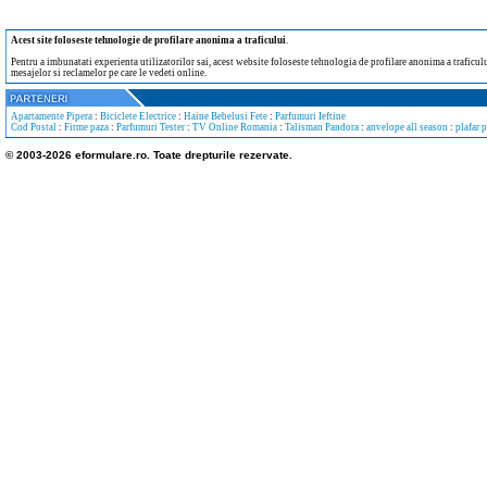
Acest site foloseste tehnologie de profilare anonima a traficului
.
Pentru a imbunatati experienta utilizatorilor sai, acest website foloseste tehnologia de profilare anonima a traficului
mesajelor si reclamelor pe care le vedeti online.
Apartamente Pipera
:
Biciclete Electrice
:
Haine Bebelusi Fete
:
Parfumuri Ieftine
Cod Postal
:
Firme paza
:
Parfumuri Tester
:
TV Online Romania
:
Talisman Pandora
:
anvelope all season
:
plafar 
© 2003-2026 eformulare.ro. Toate drepturile rezervate.