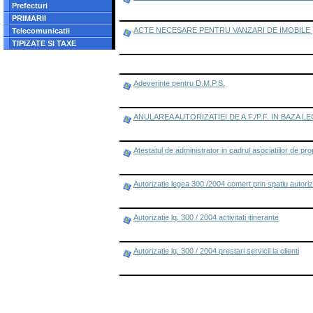
Prefecturi
PRIMARII
ACTE NECESARE PENTRU VANZARI DE IMOBILE ,
Telecomunicatii
TIPIZATE SI TAXE
Adeverinte pentru D.M.P.S.
ANULAREA AUTORIZATIEI DE A.F./P.F. IN BAZA L
Atestatul de administrator in cadrul asociatiilor de prop
Autorizatie legea 300 /2004 comert prin spatiu autoriz
Autorizatie lg. 300 / 2004 activitati itinerante
Autorizatie lg. 300 / 2004 prestari servicii la clienti