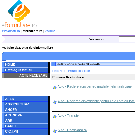
einformatii.ro
| eformulare.ro |
estiri.ro
Acte necesare
website dezvoltat de einformatii.ro
FORMULARE SI ACTE NECESARE
HOME
Catalog institutii
-
PRIMARII
Primarii de sector
ACTE NECESARE
Primaria Sectorului 4
Notice
: Undefined index:
Auto - Radiere auto pentru masinile neinmatriculate
radacina in
/home/eformulare.ro/public_html/navigare/stanga.php
on line
62
AFER
Auto - Radierea din evidente pentru cele care au fost 
AGRICULTURA
ANOFM
APA NOVA
Auto - Transfer
ARR
BANCI
Auto - Rectificare rol
C.C.I.PH