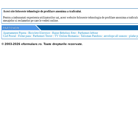
Acest site foloseste tehnologie de profilare anonima a traficului
.
Pentru a imbunatati experienta utilizatorilor sai, acest website foloseste tehnologia de profilare anonima a traficului
mesajelor si reclamelor pe care le vedeti online.
Apartamente Pipera
:
Biciclete Electrice
:
Haine Bebelusi Fete
:
Parfumuri Ieftine
Cod Postal
:
Firme paza
:
Parfumuri Tester
:
TV Online Romania
:
Talisman Pandora
:
anvelope all season
:
plafar 
© 2003-2026 eformulare.ro. Toate drepturile rezervate.