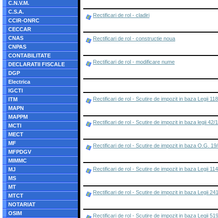
C.N.V.M.
C.S.A.
Rectificari de rol - cladiri
CCIR-ONRC
CECCAR
CNAS
Rectificari de rol - constructie noua
CNPAS
CONTABILITATE
Rectificari de rol - modificare nume
DECLARATII FISCALE
DGP
Electrica
IGCTI
Rectificari de rol - Scutire de impozit in baza Legii 
ITM
MAPN
MAPPM
Rectificari de rol - Scutire de impozit in baza legii 42/
MCTI
MECT
MF
Rectificari de rol - Scutire de impozit in baza O.G. 1
MFPDGV
MIMMC
Rectificari de rol - Scutire de impozit in baza Legii 11
MJ
MS
MT
Rectificari de rol - Scutire de impozit in baza Legii 2
MTCT
NOTARIAT
OSIM
Rectificari de rol - Scutire de impozit in baza Legii 5