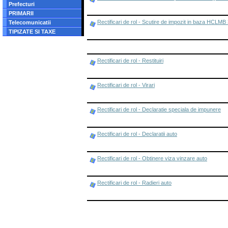
Prefecturi
PRIMARII
Rectificari de rol - Scutire de impozit in baza HCL
Telecomunicatii
TIPIZATE SI TAXE
Rectificari de rol - Restituiri
Rectificari de rol - Virari
Rectificari de rol - Declaratie speciala de impunere
Rectificari de rol - Declaratii auto
Rectificari de rol - Obtinere viza vinzare auto
Rectificari de rol - Radieri auto