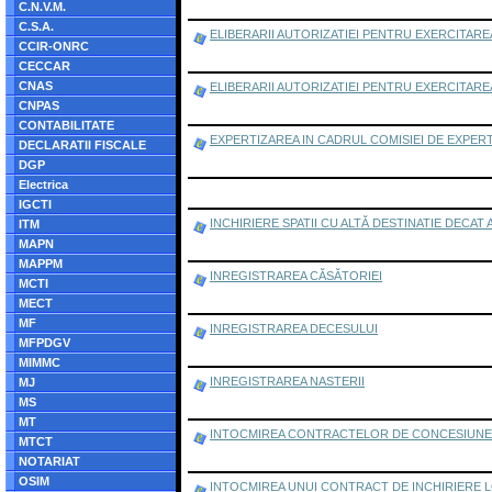
C.N.V.M.
C.S.A.
ELIBERARII AUTORIZATIEI PENTRU EXERCITARE
CCIR-ONRC
CECCAR
CNAS
ELIBERARII AUTORIZATIEI PENTRU EXERCITARE
CNPAS
CONTABILITATE
EXPERTIZAREA IN CADRUL COMISIEI DE EXPER
DECLARATII FISCALE
DGP
Electrica
IGCTI
INCHIRIERE SPATII CU ALTĂ DESTINATIE DECAT
ITM
MAPN
MAPPM
INREGISTRAREA CĂSĂTORIEI
MCTI
MECT
MF
INREGISTRAREA DECESULUI
MFPDGV
MIMMC
INREGISTRAREA NASTERII
MJ
MS
MT
INTOCMIREA CONTRACTELOR DE CONCESIUNE
MTCT
NOTARIAT
OSIM
INTOCMIREA UNUI CONTRACT DE INCHIRIERE L