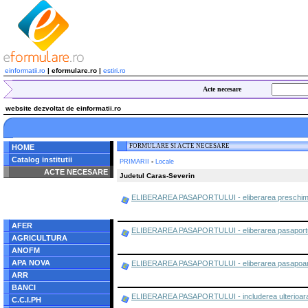
einformatii.ro
| eformulare.ro |
estiri.ro
Acte necesare
website dezvoltat de einformatii.ro
FORMULARE SI ACTE NECESARE
HOME
Catalog institutii
-
PRIMARII
Locale
ACTE NECESARE
Judetul Caras-Severin
Notice
: Undefined index:
ELIBERAREA PASAPORTULUI - eliberarea preschimba
radacina in
/home/eformulare.ro/public_html/navigare/stanga.php
on line
62
AFER
ELIBERAREA PASAPORTULUI - eliberarea pasaportului 
AGRICULTURA
ANOFM
APA NOVA
ELIBERAREA PASAPORTULUI - eliberarea pasapoartelor
ARR
BANCI
ELIBERAREA PASAPORTULUI - includerea ulterioara a m
C.C.I.PH