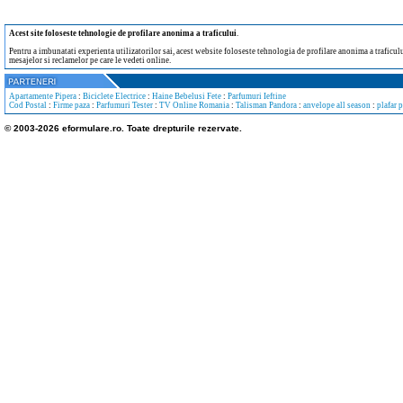
Acest site foloseste tehnologie de profilare anonima a traficului
.
Pentru a imbunatati experienta utilizatorilor sai, acest website foloseste tehnologia de profilare anonima a traficului
mesajelor si reclamelor pe care le vedeti online.
Apartamente Pipera
:
Biciclete Electrice
:
Haine Bebelusi Fete
:
Parfumuri Ieftine
Cod Postal
:
Firme paza
:
Parfumuri Tester
:
TV Online Romania
:
Talisman Pandora
:
anvelope all season
:
plafar 
© 2003-2026 eformulare.ro. Toate drepturile rezervate.