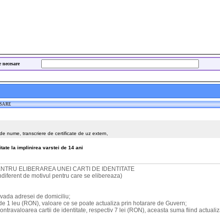
e necesare
ESARE
 de nume, transcriere de certificate de uz extern,
itate la implinirea varstei de 14 ani
TRU ELIBERAREA UNEI CARTI DE IDENTITATE
ndiferent de motivul pentru care se elibereaza)
ovada adresei de domiciliu;
e de 1 leu (RON), valoare ce se poate actualiza prin hotarare de Guvern;
ntravaloarea cartii de identitate, respectiv 7 lei (RON), aceasta suma fiind actualizat