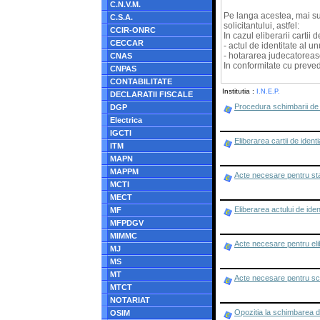
C.N.V.M.
Pe langa acestea, mai sun
C.S.A.
solicitantului, astfel:
CCIR-ONRC
In cazul eliberarii cartii 
CECCAR
- actul de identitate al un
- hotararea judecatoreasca
CNAS
In conformitate cu preved
CNPAS
CONTABILITATE
Institutia :
I.N.E.P.
DECLARATII FISCALE
Procedura schimbarii d
DGP
Electrica
IGCTI
Eliberarea cartii de iden
ITM
MAPN
MAPPM
Acte necesare pentru stab
MCTI
MECT
Eliberarea actului de iden
MF
MFPDGV
MIMMC
Acte necesare pentru elibe
MJ
MS
MT
Acte necesare pentru sc
MTCT
NOTARIAT
Opozitia la schimbarea 
OSIM