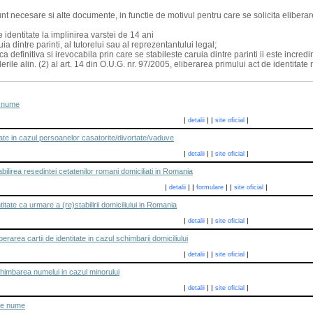
t necesare si alte documente, in functie de motivul pentru care se solicita eliberarea
de identitate la implinirea varstei de 14 ani
uia dintre parinti, al tutorelui sau al reprezentantului legal;
 definitiva si irevocabila prin care se stabileste caruia dintre parinti ii este incredin
erile alin. (2) al art. 14 din O.U.G. nr. 97/2005, eliberarea primului act de identita
e nume
|
|
|
|
detalii
site oficial
tiate in cazul persoanelor casatorite/divortate/vaduve
|
|
|
|
detalii
site oficial
ilirea resedintei cetatenilor romani domiciliati in Romania
|
|
|
|
|
|
detalii
formulare
site oficial
titate ca urmare a (re)stabilirii domiciliului in Romania
|
|
|
|
detalii
site oficial
rarea cartii de identitate in cazul schimbarii domiciliului
|
|
|
|
detalii
site oficial
himbarea numelui in cazul minorului
|
|
|
|
detalii
site oficial
de nume