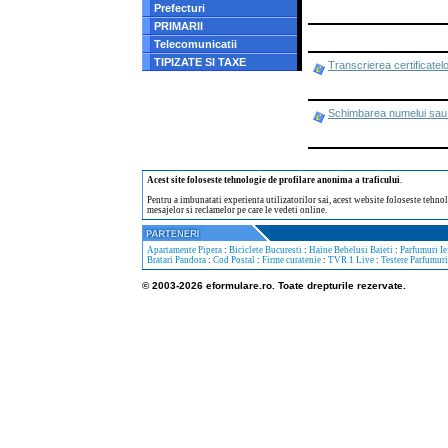
Prefecturi
PRIMARII
Telecomunicatii
TIPIZATE SI TAXE
Transcrierea certificatelo
Schimbarea numelui sau 
Acest site foloseste tehnologie de profilare anonima a traficului
.
Pentru a imbunatati experienta utilizatorilor sai, acest website foloseste tehnol
mesajelor si reclamelor pe care le vedeti online.
Apartamente Pipera
:
Biciclete Bucuresti
:
Haine Bebelusi Baieti
:
Parfumuri Ie
Bratari Pandora
:
Cod Postal
:
Firme curatenie
:
TVR 1 Live
:
Testere Parfumuri
© 2003-2026 eformulare.ro. Toate drepturile rezervate.