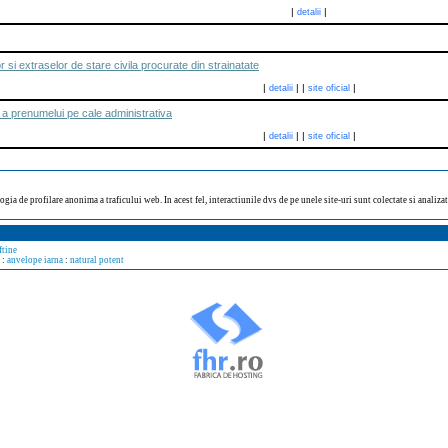
|
|
detalii
r si extraselor de stare civila procurate din strainatate
|
|
|
|
detalii
site oficial
a prenumelui pe cale administrativa
|
|
|
|
detalii
site oficial
ogia de profilare anonima a traficului web. In acest fel, interactiunile dvs de pe unele site-uri sunt colectate si analiz
ftine
:
anvelope iarna
:
natural potent