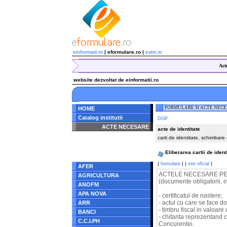
einformatii.ro
| eformulare.ro |
estiri.ro
Act
website dezvoltat de einformatii.ro
FORMULARE SI ACTE NEC
HOME
Catalog institutii
DGP
ACTE NECESARE
acte de identitate
carti de identitate, schimbare
Notice
: Undefined index:
radacina in
/home/eformulare.ro/public_html/navigare/stanga.php
Eliberarea cartii de ident
on line
62
|
|
|
|
formulare
site oficial
AFER
ACTELE NECESARE PEN
AGRICULTURA
(documente obligatorii, i
ANOFM
APA NOVA
- certificatul de nastere;
- actul cu care se face d
ARR
- timbru fiscal in valoar
BANCI
- chitanta reprezentand co
C.C.I.PH
Concurentei.