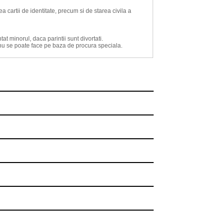
 cartii de identitate, precum si de starea civila a
tat minorul, daca parintii sunt divortati.
te nu se poate face pe baza de procura speciala.