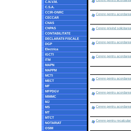
Cerere pentru acordarea 
C.N.V.M.
C.S.A.
CCIR-ONRC
Cerere pentru acordarea
CECCAR
CNAS
CNPAS
Cerere privind solicitarea
CONTABILITATE
DECLARATII FISCALE
Cerere pentru acordarea 
DGP
Electrica
IGCTI
Cerere pentru acordarea
ITM
MAPN
MAPPM
MCTI
Cerere pentru acordarea
MECT
MF
MFPDGV
Cerere pentru acordarea 
MIMMC
MJ
Cerere pentru acordarea
MS
MT
MTCT
Cerere pentru recalcular
NOTARIAT
OSIM