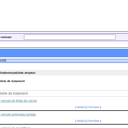
e necesare
ESARE
/indemnizatii/alte drepturi
ilete de tratament
ilete de tratament
pensiei de limita de varsta
|
|
|
|
detalii
formulare
pensiei anticipata partiala
|
|
|
|
detalii
formulare