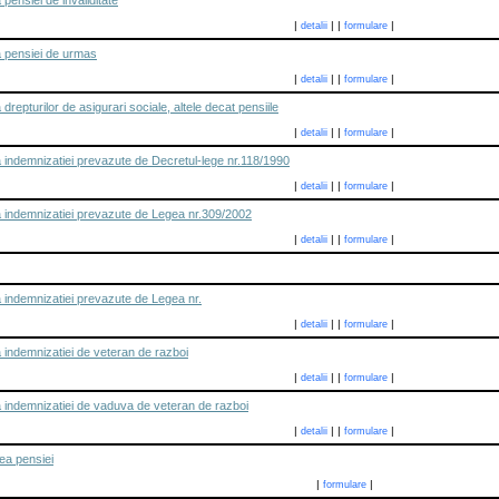
pensiei de invaliditate
|
|
|
|
detalii
formulare
 pensiei de urmas
|
|
|
|
detalii
formulare
 drepturilor de asigurari sociale, altele decat pensiile
|
|
|
|
detalii
formulare
indemnizatiei prevazute de Decretul-lege nr.118/1990
|
|
|
|
detalii
formulare
 indemnizatiei prevazute de Legea nr.309/2002
|
|
|
|
detalii
formulare
 indemnizatiei prevazute de Legea nr.
|
|
|
|
detalii
formulare
indemnizatiei de veteran de razboi
|
|
|
|
detalii
formulare
 indemnizatiei de vaduva de veteran de razboi
|
|
|
|
detalii
formulare
ea pensiei
|
|
formulare