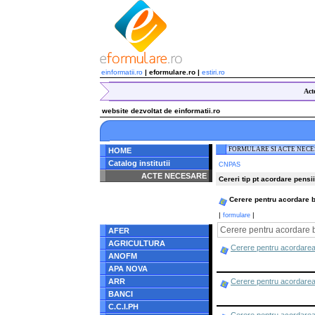
einformatii.ro
| eformulare.ro |
estiri.ro
Act
website dezvoltat de einformatii.ro
FORMULARE SI ACTE NEC
HOME
Catalog institutii
CNPAS
ACTE NECESARE
Cereri tip pt acordare pensii
Notice
: Undefined index:
Cerere pentru acordare b
radacina in
/home/eformulare.ro/public_html/navigare/stanga.php
|
|
formulare
on line
62
Cerere pentru acordare b
AFER
AGRICULTURA
Cerere pentru acordarea 
ANOFM
APA NOVA
ARR
Cerere pentru acordarea 
BANCI
C.C.I.PH