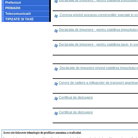
Declaratia de impunere - pentru stabilirea impozitului p
Prefecturi
PRIMARII
Telecomunicatii
Cererea privind avizarea construcţiilor speciale in scop
TIPIZATE SI TAXE
Declaratia de impunere - pentru stabilirea impozitului 
Declaratia de impunere - pentru stabilirea taxei, in suma
Declaraţie de impunere privind stabilirea impozitului p
Cerere de radiere a mijloacelor de transport apartina
Certificat de distrugere
Certificat de distrugere
Acest site foloseste tehnologie de profilare anonima a traficului
.