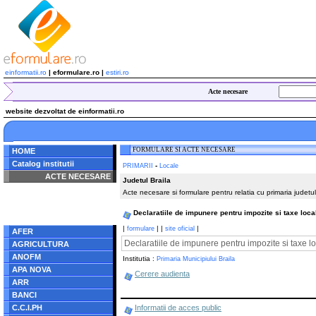
einformatii.ro
| eformulare.ro |
estiri.ro
Acte necesare
website dezvoltat de einformatii.ro
FORMULARE SI ACTE NECESARE
HOME
Catalog institutii
-
PRIMARII
Locale
ACTE NECESARE
Judetul Braila
Acte necesare si formulare pentru relatia cu primaria judetul
Notice
: Undefined index:
radacina in
/home/eformulare.ro/public_html/navigare/stanga.php
Declaratiile de impunere pentru impozite si taxe loca
on line
62
|
|
|
|
formulare
site oficial
AFER
Declaratiile de impunere pentru impozite si taxe l
AGRICULTURA
ANOFM
Institutia :
Primaria Municipiului Braila
APA NOVA
Cerere audienta
ARR
BANCI
C.C.I.PH
Informatii de acces public