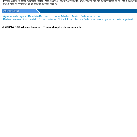
Pentru a imbunatati experienta utilizatorilor sai, acest website foloseste tehnologia de profilare anonima a traficului
mesajelor si reclamelor pe care le vedeti online.
Apartamente Pipera
:
Biciclete Bucuresti
:
Haine Bebelusi Baieti
:
Parfumuri Ieftine
Bratari Pandora
:
Cod Postal
:
Firme curatenie
:
TVR 1 Live
:
Testere Parfumuri
:
anvelope iarna
:
natural potent
© 2003-2026 eformulare.ro. Toate drepturile rezervate.