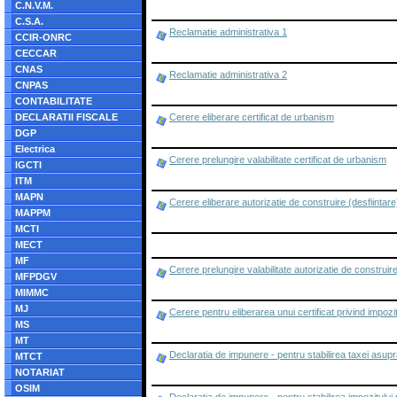
C.N.V.M.
C.S.A.
Reclamatie administrativa 1
CCIR-ONRC
CECCAR
CNAS
Reclamatie administrativa 2
CNPAS
CONTABILITATE
DECLARATII FISCALE
Cerere eliberare certificat de urbanism
DGP
Electrica
Cerere prelungire valabilitate certificat de urbanism
IGCTI
ITM
MAPN
Cerere eliberare autorizatie de construire (desfiintare
MAPPM
MCTI
MECT
MF
Cerere prelungire valabilitate autorizatie de construire
MFPDGV
MIMMC
MJ
Cerere pentru eliberarea unui certificat privind impozi
MS
MT
Declaratia de impunere - pentru stabilirea taxei asupra
MTCT
NOTARIAT
OSIM