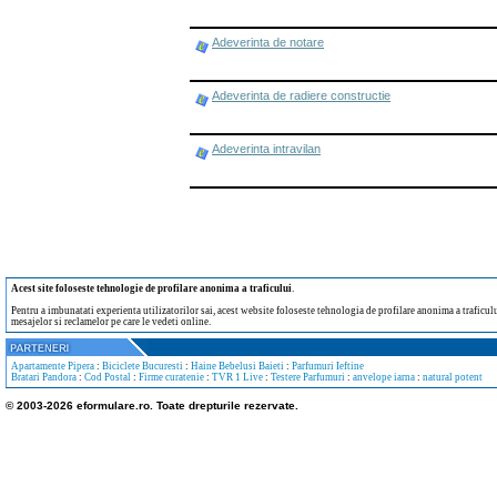
Adeverinta de notare
Adeverinta de radiere constructie
Adeverinta intravilan
Acest site foloseste tehnologie de profilare anonima a traficului
.
Pentru a imbunatati experienta utilizatorilor sai, acest website foloseste tehnologia de profilare anonima a traficului
mesajelor si reclamelor pe care le vedeti online.
Apartamente Pipera
:
Biciclete Bucuresti
:
Haine Bebelusi Baieti
:
Parfumuri Ieftine
Bratari Pandora
:
Cod Postal
:
Firme curatenie
:
TVR 1 Live
:
Testere Parfumuri
:
anvelope iarna
:
natural potent
© 2003-2026 eformulare.ro. Toate drepturile rezervate.