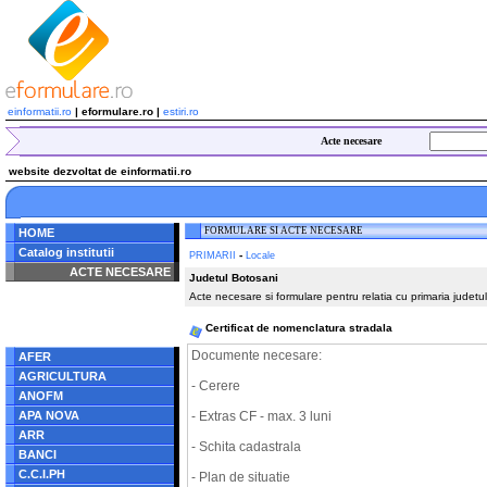
einformatii.ro
| eformulare.ro |
estiri.ro
Acte necesare
website dezvoltat de einformatii.ro
FORMULARE SI ACTE NECESARE
HOME
Catalog institutii
-
PRIMARII
Locale
ACTE NECESARE
Judetul Botosani
Acte necesare si formulare pentru relatia cu primaria judetu
Notice
: Undefined index:
radacina in
/home/eformulare.ro/public_html/navigare/stanga.php
Certificat de nomenclatura stradala
on line
62
Documente necesare:
AFER
AGRICULTURA
- Cerere
ANOFM
APA NOVA
- Extras CF - max. 3 luni
ARR
- Schita cadastrala
BANCI
C.C.I.PH
- Plan de situatie