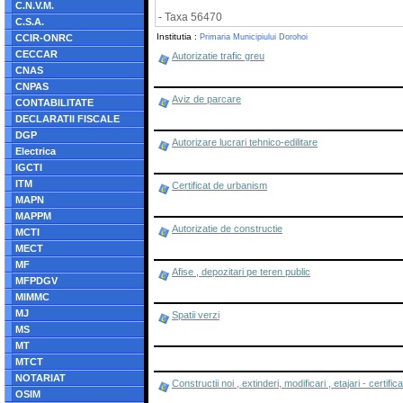
C.N.V.M.
- Taxa 56470
C.S.A.
Institutia :
CCIR-ONRC
Primaria Municipiului Dorohoi
CECCAR
Autorizatie trafic greu
CNAS
CNPAS
Aviz de parcare
CONTABILITATE
DECLARATII FISCALE
DGP
Autorizare lucrari tehnico-edilitare
Electrica
IGCTI
ITM
Certificat de urbanism
MAPN
MAPPM
Autorizatie de constructie
MCTI
MECT
MF
Afise , depozitari pe teren public
MFPDGV
MIMMC
MJ
Spatii verzi
MS
MT
MTCT
NOTARIAT
Constructii noi , extinderi, modificari , etajari - certif
OSIM