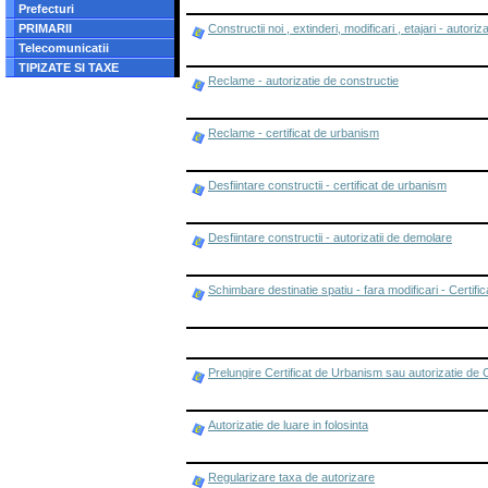
Prefecturi
PRIMARII
Constructii noi , extinderi, modificari , etajari - autori
Telecomunicatii
TIPIZATE SI TAXE
Reclame - autorizatie de constructie
Reclame - certificat de urbanism
Desfiintare constructii - certificat de urbanism
Desfiintare constructii - autorizatii de demolare
Schimbare destinatie spatiu - fara modificari - Certif
Prelungire Certificat de Urbanism sau autorizatie de 
Autorizatie de luare in folosinta
Regularizare taxa de autorizare