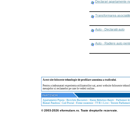
Declarari apartamente no
Transformarea asociatiilor
Auto - Declaratii auto
Auto - Radiere auto pent
Acest site foloseste tehnologie de profilare anonima a traficului
.
Pentru a imbunatati experienta utilizatorilor sai, acest website foloseste tehnol
mesajelor si reclamelor pe care le vedeti online.
Apartamente Pipera
:
Biciclete Bucuresti
:
Haine Bebelusi Baieti
:
Parfumuri Ie
Bratari Pandora
:
Cod Postal
:
Firme curatenie
:
TVR 1 Live
:
Testere Parfumuri
© 2003-2026 eformulare.ro. Toate drepturile rezervate.