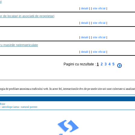
i
|
|
|
|
detalii
site oficial
 de locatari in asociatii de proprietari
|
|
|
|
detalii
site oficial
|
|
|
|
detalii
site oficial
ru masinile neinmatriculate
|
|
|
|
detalii
site oficial
Pagini cu rezultate :
1
2
3
4
5
ogia de profilare anonima a traficului web. In acest fel, interactiunile dvs de pe unele site-uri sunt colectate si analiz
ftine
:
anvelope iarna
:
natural potent