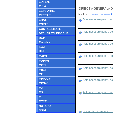
C.N.V.M.
C.S.A.
DIRECTIA GENERALA D
CCIR-ONRC
Institutia :
Primaria sectorului 4
CECCAR
Acte necesare pentru scu
CNAS
CNPAS
CONTABILITATE
Acte necesare pentru scut
DECLARATII FISCALE
DGP
Electrica
Acte necesare pentru scut
IGCTI
ITM
Acte necesare pentru scut
MAPN
MAPPM
MCTI
Acte necesare pentru scu
MECT
MF
MFPDGV
Acte necesare pentru scut
MIMMC
MJ
Acte necesare pentru scu
MS
MT
MTCT
NOTARIAT
OSIM
Declaratie de Impunere - 