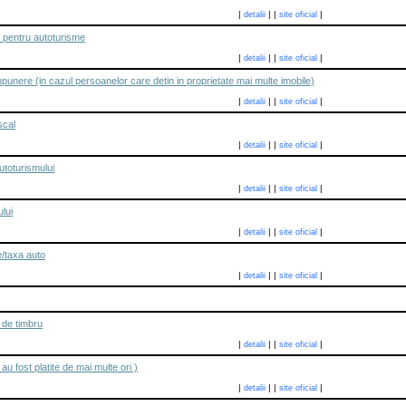
|
|
|
|
detalii
site oficial
 pentru autoturisme
|
|
|
|
detalii
site oficial
punere (in cazul persoanelor care detin in proprietate mai multe imobile)
|
|
|
|
detalii
site oficial
scal
|
|
|
|
detalii
site oficial
utoturismului
|
|
|
|
detalii
site oficial
lui
|
|
|
|
detalii
site oficial
re/taxa auto
|
|
|
|
detalii
site oficial
e de timbru
|
|
|
|
detalii
site oficial
 au fost platite de mai multe ori )
|
|
|
|
detalii
site oficial