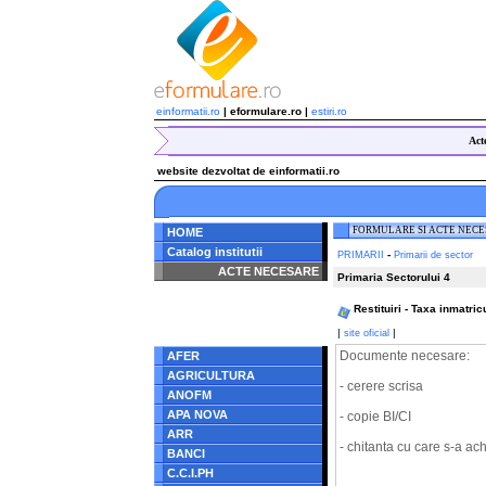
einformatii.ro
| eformulare.ro |
estiri.ro
Act
website dezvoltat de einformatii.ro
FORMULARE SI ACTE NEC
HOME
Catalog institutii
-
PRIMARII
Primarii de sector
ACTE NECESARE
Primaria Sectorului 4
Notice
: Undefined index:
Restituiri - Taxa inmatri
radacina in
/home/eformulare.ro/public_html/navigare/stanga.php
|
|
site oficial
on line
62
Documente necesare:
AFER
AGRICULTURA
- cerere scrisa
ANOFM
APA NOVA
- copie BI/CI
ARR
- chitanta cu care s-a ach
BANCI
C.C.I.PH