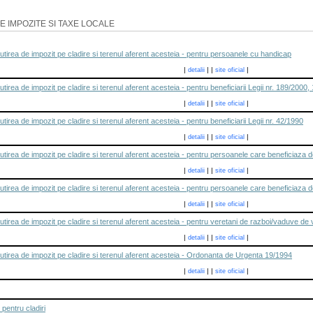
E IMPOZITE SI TAXE LOCALE
tirea de impozit pe cladire si terenul aferent acesteia - pentru persoanele cu handicap
|
|
|
|
detalii
site oficial
irea de impozit pe cladire si terenul aferent acesteia - pentru beneficiarii Legii nr. 189/2000,
|
|
|
|
detalii
site oficial
irea de impozit pe cladire si terenul aferent acesteia - pentru beneficiarii Legii nr. 42/1990
|
|
|
|
detalii
site oficial
irea de impozit pe cladire si terenul aferent acesteia - pentru persoanele care beneficiaza de
|
|
|
|
detalii
site oficial
tirea de impozit pe cladire si terenul aferent acesteia - pentru persoanele care beneficiaza d
|
|
|
|
detalii
site oficial
irea de impozit pe cladire si terenul aferent acesteia - pentru veretani de razboi/vaduve de 
|
|
|
|
detalii
site oficial
tirea de impozit pe cladire si terenul aferent acesteia - Ordonanta de Urgenta 19/1994
|
|
|
|
detalii
site oficial
pentru cladiri