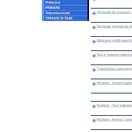
Prefecturi
PRIMARII
Declaratie de Impunere -
Telecomunicatii
TIPIZATE SI TAXE
Declaratie speciala de Im
Eliberarea certificatului fi
Viza in vederea radierii a
Transferarea autoturismu
Restituiri - Impozit cladi
Restituiri - Taxe judiciar
Restituiri - Amenzi ( care