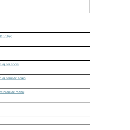
 118/1990
 ajutor social
e ajutorul de somaj
veterani de razboi