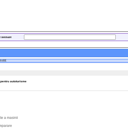
e necesare
ESARE
 pentru autoturisme
ate a masinii
umparare