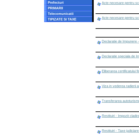
Prefecturi
Acte necesare pentru scut
PRIMARII
Telecomunicatii
Acte necesare pentru scu
TIPIZATE SI TAXE
Declaratie de Impunere - 
Declaratie speciala de Im
Eliberarea certificatului fi
Viza in vederea radierii a
Transferarea autoturismu
Restituiri - Impozit cladi
Restituiri - Taxe judiciar