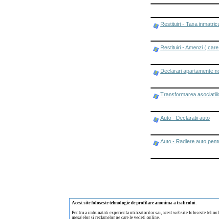
Restituiri - Taxa inmatr
Restituiri - Amenzi ( care
Declarari apartamente no
Transformarea asociatiilor
Auto - Declaratii auto
Auto - Radiere auto pent
Acest site foloseste tehnologie de profilare anonima a traficului
.
Pentru a imbunatati experienta utilizatorilor sai, acest website foloseste tehnol
mesajelor si reclamelor pe care le vedeti online.