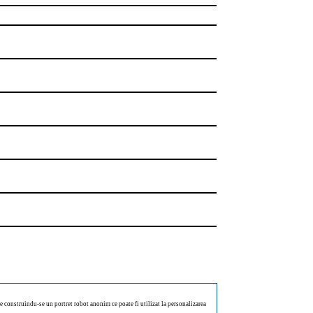
ate construindu-se un portret robot anonim ce poate fi utilizat la personalizarea