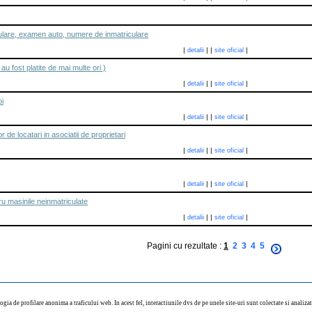
iculare, examen auto, numere de inmatriculare
|
|
|
|
detalii
site oficial
 au fost platite de mai multe ori )
|
|
|
|
detalii
site oficial
i
|
|
|
|
detalii
site oficial
 de locatari in asociatii de proprietari
|
|
|
|
detalii
site oficial
|
|
|
|
detalii
site oficial
ru masinile neinmatriculate
|
|
|
|
detalii
site oficial
Pagini cu rezultate :
1
2
3
4
5
ogia de profilare anonima a traficului web. In acest fel, interactiunile dvs de pe unele site-uri sunt colectate si analiz