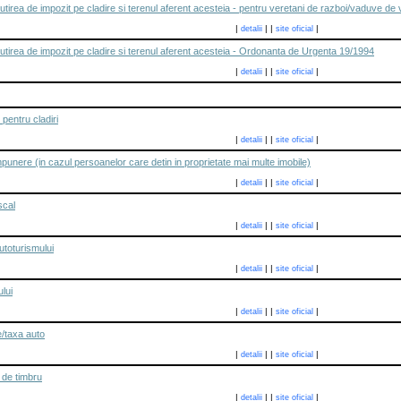
irea de impozit pe cladire si terenul aferent acesteia - pentru veretani de razboi/vaduve de 
|
|
|
|
detalii
site oficial
tirea de impozit pe cladire si terenul aferent acesteia - Ordonanta de Urgenta 19/1994
|
|
|
|
detalii
site oficial
pentru cladiri
|
|
|
|
detalii
site oficial
punere (in cazul persoanelor care detin in proprietate mai multe imobile)
|
|
|
|
detalii
site oficial
scal
|
|
|
|
detalii
site oficial
utoturismului
|
|
|
|
detalii
site oficial
lui
|
|
|
|
detalii
site oficial
re/taxa auto
|
|
|
|
detalii
site oficial
e de timbru
|
|
|
|
detalii
site oficial