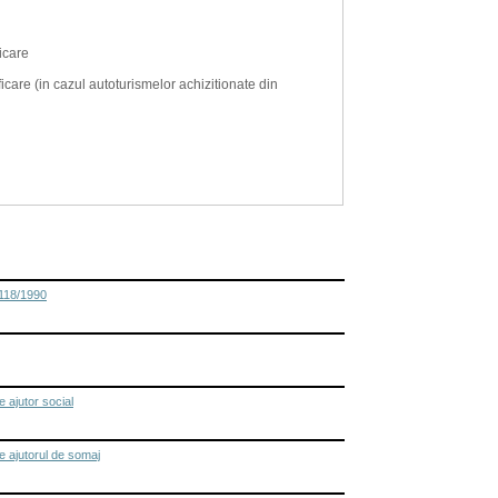
ficare
ificare (in cazul autoturismelor achizitionate din
 118/1990
 ajutor social
e ajutorul de somaj