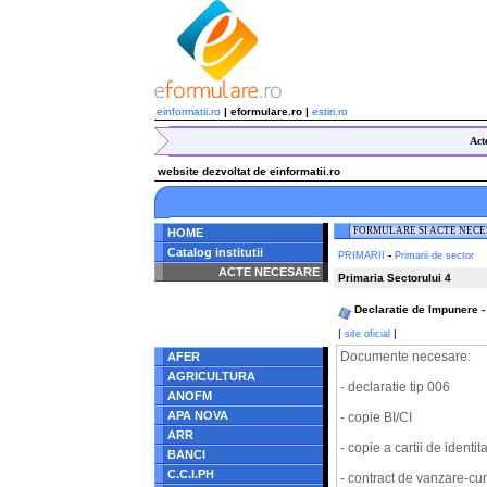
einformatii.ro
| eformulare.ro |
estiri.ro
Act
website dezvoltat de einformatii.ro
FORMULARE SI ACTE NEC
HOME
Catalog institutii
-
PRIMARII
Primarii de sector
ACTE NECESARE
Primaria Sectorului 4
Notice
: Undefined index:
Declaratie de Impunere -
radacina in
/home/eformulare.ro/public_html/navigare/stanga.php
|
|
site oficial
on line
62
Documente necesare:
AFER
AGRICULTURA
- declaratie tip 006
ANOFM
APA NOVA
- copie BI/CI
ARR
- copie a cartii de identit
BANCI
C.C.I.PH
- contract de vanzare-c