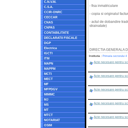
C.N.V.M.
- fisa inmatriculare
C.S.A.
CCIR-ONRC
- copia si originalul factu
CECCAR
- actul de dobandire tradu
CNAS
strainatate)
CNPAS
CONTABILITATE
DECLARATII FISCALE
DGP
Electrica
DIRECTIA GENERALA D
IGCTI
Institutia :
Primaria sectorului 4
ITM
Acte necesare pentru scu
MAPN
MAPPM
MCTI
Acte necesare pentru scut
MECT
MF
MFPDGV
Acte necesare pentru scut
MIMMC
MJ
Acte necesare pentru scut
MS
MT
MTCT
Acte necesare pentru scu
NOTARIAT
OSIM