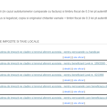
rii (in cazul autoturismelor cumparate cu factura) si timbru fiscal de 0.3 lei pt autenti
s si legalizat, copia si originalul chitantei vamale + timbri fiscal de 0.3 lei pt autent
E IMPOZITE SI TAXE LOCALE
tirea de impozit pe cladire si terenul aferent acesteia - pentru persoanele cu handicap
|
|
|
|
detalii
site oficial
irea de impozit pe cladire si terenul aferent acesteia - pentru beneficiarii Legii nr. 189/2000,
|
|
|
|
detalii
site oficial
irea de impozit pe cladire si terenul aferent acesteia - pentru beneficiarii Legii nr. 42/1990
|
|
|
|
detalii
site oficial
irea de impozit pe cladire si terenul aferent acesteia - pentru persoanele care beneficiaza de
|
|
|
|
detalii
site oficial
tirea de impozit pe cladire si terenul aferent acesteia - pentru persoanele care beneficiaza d
|
|
|
|
detalii
site oficial