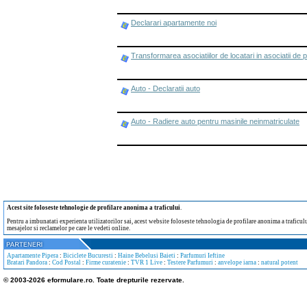
Declarari apartamente noi
Transformarea asociatiilor de locatari in asociatii de p
Auto - Declaratii auto
Auto - Radiere auto pentru masinile neinmatriculate
Acest site foloseste tehnologie de profilare anonima a traficului
.
Pentru a imbunatati experienta utilizatorilor sai, acest website foloseste tehnologia de profilare anonima a traficului
mesajelor si reclamelor pe care le vedeti online.
Apartamente Pipera
:
Biciclete Bucuresti
:
Haine Bebelusi Baieti
:
Parfumuri Ieftine
Bratari Pandora
:
Cod Postal
:
Firme curatenie
:
TVR 1 Live
:
Testere Parfumuri
:
anvelope iarna
:
natural potent
© 2003-2026 eformulare.ro. Toate drepturile rezervate.