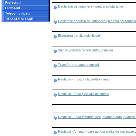
Prefecturi
Declaratie de Impunere - pentru autoturisme
PRIMARII
Telecomunicatii
TIPIZATE SI TAXE
Declaratie speciala de Impunere (in cazul persoanelor
Eliberarea certificatului fiscal
Viza in vederea radierii autoturismului
Transferarea autoturismului
Restituiri - Impozit cladire/taxa auto
Restituiri - Taxe judiciare de timbru
Restituiri - Taxa inmatriculare, examen auto, numere 
Restituiri - Amenzi ( care au fost platite de mai multe o