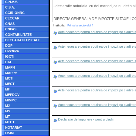
C.N.V.M.
- declaratie notariala, cu doi martori, ca nu detin al
C.S.A.
CCIR-ONRC
CECCAR
DIRECTIA GENERALA DE IMPOZITE SI TAXE LO
CNAS
Institutia :
Primaria sectorului 4
CNPAS
Acte necesare pentru scutirea de impozit pe cladire s
CONTABILITATE
DECLARATII FISCALE
DGP
Acte necesare pentru scutirea de impozit pe cladire si
Electrica
IGCTI
Acte necesare pentru scutirea de impozit pe cladire si 
ITM
MAPN
MAPPM
Acte necesare pentru scutirea de impozit pe cladire s
MCTI
MECT
MF
Acte necesare pentru scutirea de impozit pe cladire s
MFPDGV
MIMMC
Acte necesare pentru scutirea de impozit pe cladire 
MJ
MS
MT
Declaratie de Impunere - pentru cladiri
MTCT
NOTARIAT
OSIM