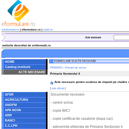
einformatii.ro
| eformulare.ro |
estiri.ro
Acte necesare
website dezvoltat de einformatii.ro
FORMULARE SI ACTE NECESARE
HOME
Catalog institutii
-
PRIMARII
Primarii de sector
ACTE NECESARE
Primaria Sectorului 4
Notice
: Undefined index:
Acte necesare pentru scutirea de impozit pe cladire s
radacina in
/home/eformulare.ro/public_html/navigare/stanga.php
|
|
site oficial
on line
62
Documente necesare:
AFER
AGRICULTURA
- cerere scrisa
ANOFM
APA NOVA
- copie BI/CI
ARR
- copie certificat de casatorie (dupa caz)
BANCI
C.C.I.PH
- adeverinta eliberata de Primaria Sectorului 4