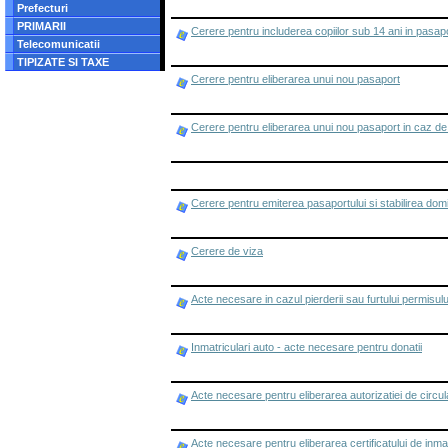
Prefecturi
PRIMARII
Cerere pentru includerea copiilor sub 14 ani in pasap
Telecomunicatii
TIPIZATE SI TAXE
Cerere pentru eliberarea unui nou pasaport
Cerere pentru eliberarea unui nou pasaport in caz de f
Cerere pentru emiterea pasaportului si stabilirea domici
Cerere de viza
Acte necesare in cazul pierderii sau furtului permisu
Inmatriculari auto - acte necesare pentru donatii
Acte necesare pentru eliberarea autorizatiei de circul
Acte necesare pentru eliberarea certificatului de inmatr