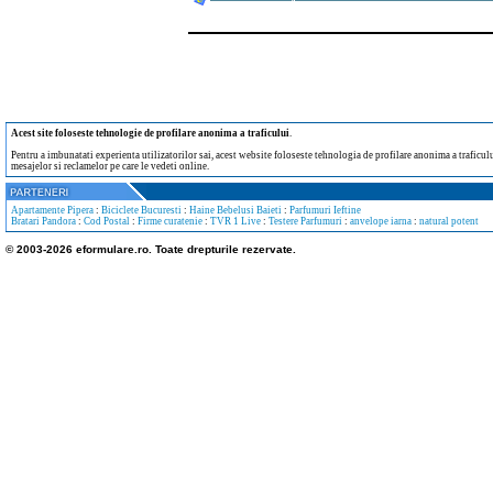
Acest site foloseste tehnologie de profilare anonima a traficului
.
Pentru a imbunatati experienta utilizatorilor sai, acest website foloseste tehnologia de profilare anonima a traficului
mesajelor si reclamelor pe care le vedeti online.
Apartamente Pipera
:
Biciclete Bucuresti
:
Haine Bebelusi Baieti
:
Parfumuri Ieftine
Bratari Pandora
:
Cod Postal
:
Firme curatenie
:
TVR 1 Live
:
Testere Parfumuri
:
anvelope iarna
:
natural potent
© 2003-2026 eformulare.ro. Toate drepturile rezervate.