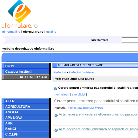
einformatii.ro
| eformulare.ro |
estiri.ro
Acte necesare
website dezvoltat de einformatii.ro
FORMULARE SI ACTE NECESARE
HOME
Catalog institutii
-
Prefecturi
Prefecturi Judetene
ACTE NECESARE
Prefectura Judetului Mures
Notice
: Undefined index:
Cerere pentru emiterea pasaportului si stabilirea domic
radacina in
/home/eformulare.ro/public_html/navigare/stanga.php
|
|
|
|
formulare
site oficial
on line
62
Cerere pentru emiterea pasaportului si stabilirea do
AFER
AGRICULTURA
Institutia :
Prefectura Judetului Mures
ANOFM
Acte necesare in vederea eliberarii unui nou pasaport s
APA NOVA
ARR
BANCI
Acte necesare pentru eliberarea pasapoartelor simple c
C.C.I.PH