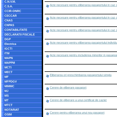
C.N.V.M.
Acte necesare pentru eliberarea pasaportului in caz d
C.S.A.
CCIR-ONRC
CECCAR
Acte necesare pentru eliberarea pasaportului in caz d
CNAS
CNPAS
CONTABILITATE
Acte necesare pentru eliberarea pasaportului in caz 
DECLARATII FISCALE
DGP
Acte necesare pentru eliberarea pasaportului individua
Electrica
IGCTI
ITM
Acte necesare pentru includerea minorilor in pasapoart
MAPN
MAPPM
MCTI
MECT
Eliberarea ori preschimbarea pasaportului simplu
MF
MFPDGV
MIMMC
Cerere de eliberare pasaport
MJ
MS
Cerere de eliberare a unui certificat de cazier
MT
MTCT
NOTARIAT
Cerere pentru eliberarea unui nou pasaport
OSIM