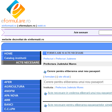
einformatii.ro
| eformulare.ro |
estiri.ro
Acte necesare
website dezvoltat de einformatii.ro
FORMULARE SI ACTE NECESARE
HOME
Catalog institutii
-
Prefecturi
Prefecturi Judetene
ACTE NECESARE
Prefectura Judetului Mures
Notice
: Undefined index:
Cerere pentru eliberarea unui nou pasaport
radacina in
/home/eformulare.ro/public_html/navigare/stanga.php
|
|
|
|
formulare
site oficial
on line
62
Cerere pentru eliberarea unui nou pasaport
AFER
AGRICULTURA
Institutia :
Prefectura Judetului Mures
ANOFM
Acte necesare in vederea eliberarii unui nou pasaport s
APA NOVA
ARR
BANCI
Acte necesare pentru eliberarea pasapoartelor simple c
C.C.I.PH