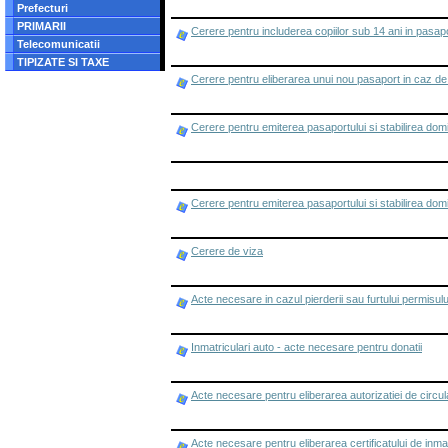
Prefecturi
PRIMARII
Cerere pentru includerea copiilor sub 14 ani in pasap
Telecomunicatii
TIPIZATE SI TAXE
Cerere pentru eliberarea unui nou pasaport in caz de f
Cerere pentru emiterea pasaportului si stabilirea domici
Cerere pentru emiterea pasaportului si stabilirea domici
Cerere de viza
Acte necesare in cazul pierderii sau furtului permisu
Inmatriculari auto - acte necesare pentru donatii
Acte necesare pentru eliberarea autorizatiei de circul
Acte necesare pentru eliberarea certificatului de inmatr