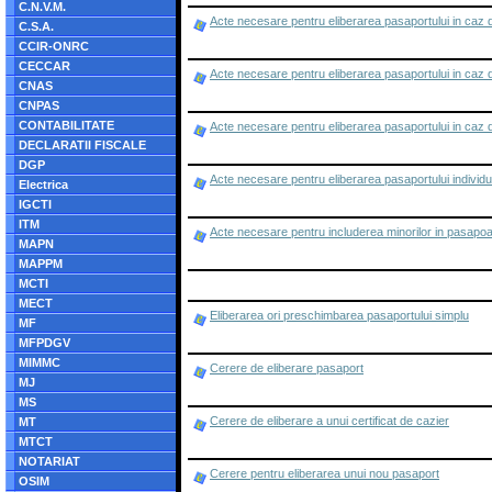
C.N.V.M.
Acte necesare pentru eliberarea pasaportului in caz d
C.S.A.
CCIR-ONRC
CECCAR
Acte necesare pentru eliberarea pasaportului in caz d
CNAS
CNPAS
CONTABILITATE
Acte necesare pentru eliberarea pasaportului in caz 
DECLARATII FISCALE
DGP
Acte necesare pentru eliberarea pasaportului individua
Electrica
IGCTI
ITM
Acte necesare pentru includerea minorilor in pasapoart
MAPN
MAPPM
MCTI
MECT
Eliberarea ori preschimbarea pasaportului simplu
MF
MFPDGV
MIMMC
Cerere de eliberare pasaport
MJ
MS
Cerere de eliberare a unui certificat de cazier
MT
MTCT
NOTARIAT
Cerere pentru eliberarea unui nou pasaport
OSIM