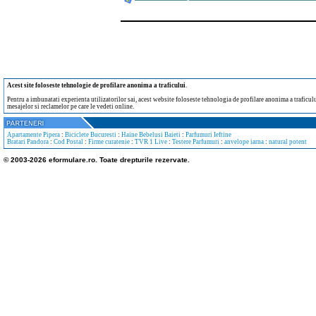
Acest site foloseste tehnologie de profilare anonima a traficului
.
Pentru a imbunatati experienta utilizatorilor sai, acest website foloseste tehnologia de profilare anonima a traficului
mesajelor si reclamelor pe care le vedeti online.
Apartamente Pipera
:
Biciclete Bucuresti
:
Haine Bebelusi Baieti
:
Parfumuri Ieftine
Bratari Pandora
:
Cod Postal
:
Firme curatenie
:
TVR 1 Live
:
Testere Parfumuri
:
anvelope iarna
:
natural potent
© 2003-2026 eformulare.ro. Toate drepturile rezervate.