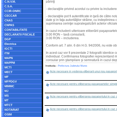
părinţi
C.N.V.M.
C.S.A.
- declaraţiile privind acordul cu privire la includer
CCIR-ONRC
CECCAR
- declaraţiile pot fi autentificate in ţară de către n
date şi in faţa autorităţilor străine, cu indeplinir
CNAS
suprimarea cerinţei supralegalizării actelor oficial
CNPAS
CONTABILITATE
In cazul includerii ulterioare eliberării paşapoartel
3.00 RON – taxă consulară;
DECLARATII FISCALE
3.00 RON – includerea.
DGP
Electrica
Conform art. 7 alin. 6 din H.G. 94/2006, nu este ob
IGCTI
In acest caz vor fi prezentate 2 fotografii identic
ITM
individual. Confirmarea fotografiei reprezentand mi
MAPN
consular prin ştampilare şi semnatură in cazul depu
MAPPM
Institutia :
Prefectura Judetului Mures
MCTI
Acte necesare in vederea eliberarii unui nou pasaport s
MECT
MF
MFPDGV
Acte necesare pentru eliberarea pasapoartelor simple c
MIMMC
MJ
MS
Acte necesare pentru eliberarea pasaportului in caz d
MT
MTCT
Acte necesare pentru eliberarea pasaportului in caz d
NOTARIAT
OSIM