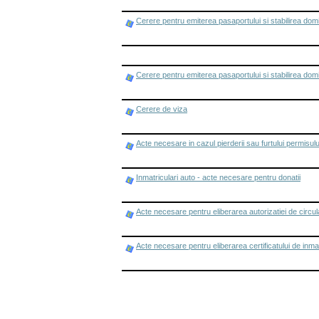
Cerere pentru emiterea pasaportului si stabilirea domici
Cerere pentru emiterea pasaportului si stabilirea domici
Cerere de viza
Acte necesare in cazul pierderii sau furtului permisu
Inmatriculari auto - acte necesare pentru donatii
Acte necesare pentru eliberarea autorizatiei de circul
Acte necesare pentru eliberarea certificatului de inmatr