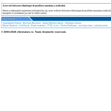
Acest site foloseste tehnologie de profilare anonima a traficului
.
Pentru a imbunatati experienta utilizatorilor sai, acest website foloseste tehnologia de profilare anonima a traficului
mesajelor si reclamelor pe care le vedeti online.
Apartamente Pipera
:
Biciclete Bucuresti
:
Haine Bebelusi Baieti
:
Parfumuri Ieftine
Bratari Pandora
:
Cod Postal
:
Firme curatenie
:
TVR 1 Live
:
Testere Parfumuri
:
anvelope iarna
:
natural potent
© 2003-2026 eformulare.ro. Toate drepturile rezervate.