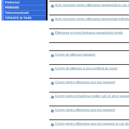
Prefecturi
Acte necesare pentru eliberarea pasaportului in caz 
PRIMARII
Telecomunicatii
TIPIZATE SI TAXE
Acte necesare pentru eliberarea pasaportului individua
Eliberarea ori preschimbarea pasaportului simplu
Cerere de eliberare pasaport
Cerere de eliberare a unui certificat de cazier
Cerere pentru eliberarea unui nou pasaport
Cerere pentru includerea copiilor sub 14 ani in pasap
Cerere pentru eliberarea unui nou pasaport
Cerere pentru eliberarea unui nou pasaport in caz de f