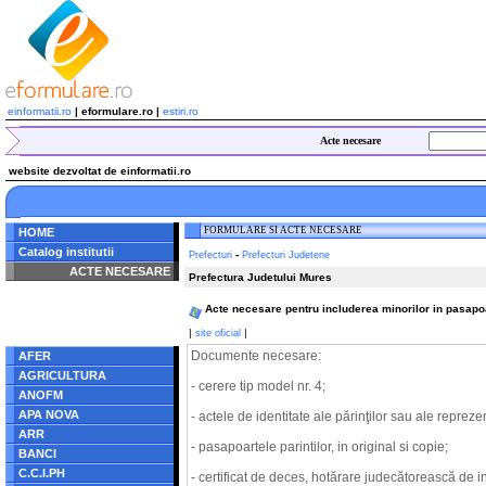
einformatii.ro
| eformulare.ro |
estiri.ro
Acte necesare
website dezvoltat de einformatii.ro
FORMULARE SI ACTE NECESARE
HOME
Catalog institutii
-
Prefecturi
Prefecturi Judetene
ACTE NECESARE
Prefectura Judetului Mures
Notice
: Undefined index:
Acte necesare pentru includerea minorilor in pasapoar
radacina in
/home/eformulare.ro/public_html/navigare/stanga.php
|
|
site oficial
on line
62
Documente necesare:
AFER
AGRICULTURA
- cerere tip model nr. 4;
ANOFM
APA NOVA
- actele de identitate ale părinţilor sau ale reprezen
ARR
- pasapoartele parintilor, in original si copie;
BANCI
C.C.I.PH
- certificat de deces, hotărare judecătorească de i