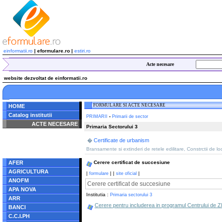
einformatii.ro
| eformulare.ro |
estiri.ro
Acte necesare
website dezvoltat de einformatii.ro
FORMULARE SI ACTE NECESARE
HOME
Catalog institutii
-
PRIMARII
Primarii de sector
ACTE NECESARE
Primaria Sectorului 3
Notice
: Undefined index:
Certificate de urbanism
�
radacina in
/home/eformulare.ro/public_html/navigare/stanga.php
Bransamente si extinderi de retele edilitare, Constrctii de l
on line
62
AFER
Cerere certificat de succesiune
AGRICULTURA
|
|
|
|
formulare
site oficial
ANOFM
Cerere certificat de succesiune
APA NOVA
Institutia :
Primaria sectorului 3
ARR
Cerere pentru includerea in programul Centrului de ZI 
BANCI
C.C.I.PH