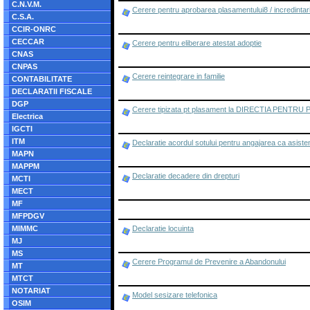
C.N.V.M.
Cerere pentru aprobarea plasamentului8 / incredintarii 
C.S.A.
CCIR-ONRC
CECCAR
Cerere pentru eliberare atestat adoptie
CNAS
CNPAS
Cerere reintegrare in familie
CONTABILITATE
DECLARATII FISCALE
DGP
Cerere tipizata pt plasament la DIRECTIA PEN
Electrica
IGCTI
ITM
Declaratie acordul sotului pentru angajarea ca asiste
MAPN
MAPPM
Declaratie decadere din drepturi
MCTI
MECT
MF
MFPDGV
MIMMC
Declaratie locuinta
MJ
MS
Cerere Programul de Prevenire a Abandonului
MT
MTCT
NOTARIAT
Model sesizare telefonica
OSIM