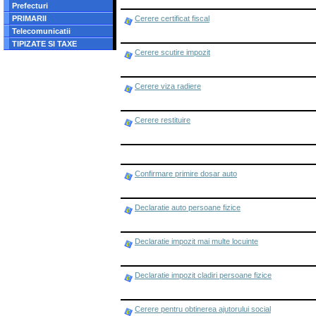
Prefecturi
PRIMARII
Cerere certificat fiscal
Telecomunicatii
TIPIZATE SI TAXE
Cerere scutire impozit
Cerere viza radiere
Cerere restituire
Confirmare primire dosar auto
Declaratie auto persoane fizice
Declaratie impozit mai multe locuinte
Declaratie impozit cladiri persoane fizice
Cerere pentru obtinerea ajutorului social