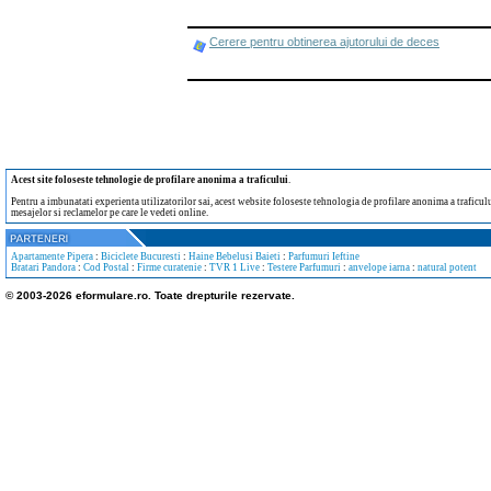
Cerere pentru obtinerea ajutorului de deces
Acest site foloseste tehnologie de profilare anonima a traficului
.
Pentru a imbunatati experienta utilizatorilor sai, acest website foloseste tehnologia de profilare anonima a traficului
mesajelor si reclamelor pe care le vedeti online.
Apartamente Pipera
:
Biciclete Bucuresti
:
Haine Bebelusi Baieti
:
Parfumuri Ieftine
Bratari Pandora
:
Cod Postal
:
Firme curatenie
:
TVR 1 Live
:
Testere Parfumuri
:
anvelope iarna
:
natural potent
© 2003-2026 eformulare.ro. Toate drepturile rezervate.