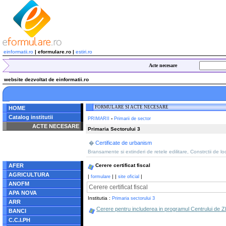
einformatii.ro
| eformulare.ro |
estiri.ro
Acte necesare
website dezvoltat de einformatii.ro
FORMULARE SI ACTE NECESARE
HOME
Catalog institutii
-
PRIMARII
Primarii de sector
ACTE NECESARE
Primaria Sectorului 3
Notice
: Undefined index:
Certificate de urbanism
�
radacina in
/home/eformulare.ro/public_html/navigare/stanga.php
Bransamente si extinderi de retele edilitare, Constrctii de l
on line
62
AFER
Cerere certificat fiscal
AGRICULTURA
|
|
|
|
formulare
site oficial
ANOFM
Cerere certificat fiscal
APA NOVA
Institutia :
Primaria sectorului 3
ARR
Cerere pentru includerea in programul Centrului de ZI 
BANCI
C.C.I.PH