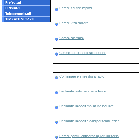
Prefecturi
PRIMARII
Cerere scutire impozit
Telecomunicatii
TIPIZATE SI TAXE
Cerere viza radiere
Cerere restituire
Cerere certificat de succesiune
Confirmare primire dosar auto
Declaratie auto persoane fizice
Declaratie impozit mai multe locuinte
Declaratie impozit cladiri persoane fizice
Cerere pentru obtinerea ajutorului social