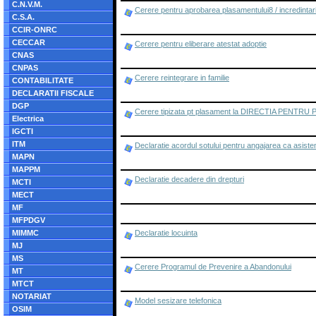
C.N.V.M.
Cerere pentru aprobarea plasamentului8 / incredintarii 
C.S.A.
CCIR-ONRC
CECCAR
Cerere pentru eliberare atestat adoptie
CNAS
CNPAS
Cerere reintegrare in familie
CONTABILITATE
DECLARATII FISCALE
DGP
Cerere tipizata pt plasament la DIRECTIA PEN
Electrica
IGCTI
ITM
Declaratie acordul sotului pentru angajarea ca asiste
MAPN
MAPPM
Declaratie decadere din drepturi
MCTI
MECT
MF
MFPDGV
MIMMC
Declaratie locuinta
MJ
MS
Cerere Programul de Prevenire a Abandonului
MT
MTCT
NOTARIAT
Model sesizare telefonica
OSIM