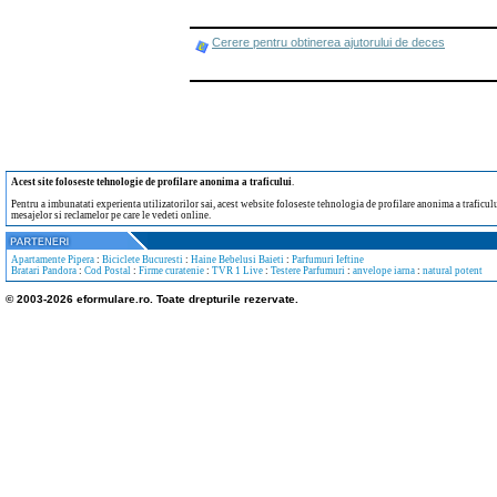
Cerere pentru obtinerea ajutorului de deces
Acest site foloseste tehnologie de profilare anonima a traficului
.
Pentru a imbunatati experienta utilizatorilor sai, acest website foloseste tehnologia de profilare anonima a traficului
mesajelor si reclamelor pe care le vedeti online.
Apartamente Pipera
:
Biciclete Bucuresti
:
Haine Bebelusi Baieti
:
Parfumuri Ieftine
Bratari Pandora
:
Cod Postal
:
Firme curatenie
:
TVR 1 Live
:
Testere Parfumuri
:
anvelope iarna
:
natural potent
© 2003-2026 eformulare.ro. Toate drepturile rezervate.