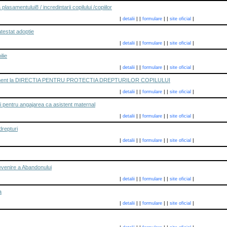
asamentului8 / incredintarii copilului /copiilor
|
|
|
|
|
|
detalii
formulare
site oficial
testat adoptie
|
|
|
|
|
|
detalii
formulare
site oficial
ilie
|
|
|
|
|
|
detalii
formulare
site oficial
lasament la DIRECTIA PENTRU PROTECTIA DREPTURILOR COPILULUI
|
|
|
|
|
|
detalii
formulare
site oficial
ui pentru angajarea ca asistent maternal
|
|
|
|
|
|
detalii
formulare
site oficial
drepturi
|
|
|
|
|
|
detalii
formulare
site oficial
venire a Abandonului
|
|
|
|
|
|
detalii
formulare
site oficial
a
|
|
|
|
|
|
detalii
formulare
site oficial