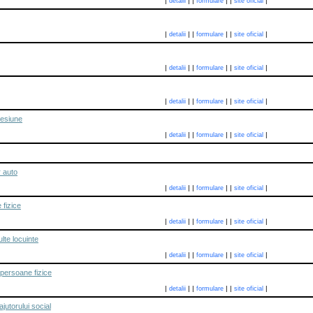
|
|
|
|
|
|
detalii
formulare
site oficial
|
|
|
|
|
|
detalii
formulare
site oficial
|
|
|
|
|
|
detalii
formulare
site oficial
|
|
|
|
|
|
detalii
formulare
site oficial
cesiune
|
|
|
|
|
|
detalii
formulare
site oficial
 auto
|
|
|
|
|
|
detalii
formulare
site oficial
 fizice
|
|
|
|
|
|
detalii
formulare
site oficial
lte locuinte
|
|
|
|
|
|
detalii
formulare
site oficial
i persoane fizice
|
|
|
|
|
|
detalii
formulare
site oficial
jutorului social