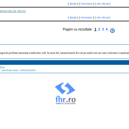
|
|
|
|
|
|
detalii
formulare
site oficial
ajutorului de deces
|
|
|
|
|
|
detalii
formulare
site oficial
Pagini cu rezultate :
1
2
3
4
ogia de profilare anonima a traficului web. In acest fel, interactiunile dvs de pe unele site-uri sunt colectate si analiz
ftine
:
anvelope iarna
:
natural potent