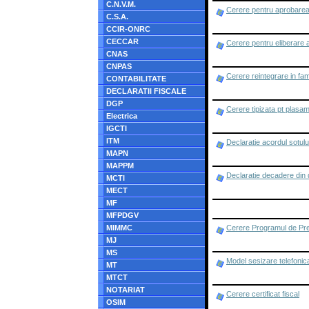
C.N.V.M.
Cerere pentru aprobarea pl
C.S.A.
CCIR-ONRC
CECCAR
Cerere pentru eliberare a
CNAS
CNPAS
Cerere reintegrare in fam
CONTABILITATE
DECLARATII FISCALE
DGP
Cerere tipizata pt p
Electrica
IGCTI
ITM
Declaratie acordul sotul
MAPN
MAPPM
Declaratie decadere din 
MCTI
MECT
MF
MFPDGV
MIMMC
Cerere Programul de Pre
MJ
MS
Model sesizare telefonic
MT
MTCT
NOTARIAT
Cerere certificat fiscal
OSIM