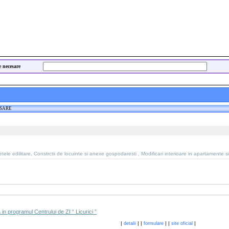
e necesare
ESARE
tele edilitare, Constrctii de locuinte si anexe gospodaresti , Modificari interioare in apartamente s
in programul Centrului de ZI “ Licurici ”
|
|
|
|
|
|
detalii
formulare
site oficial