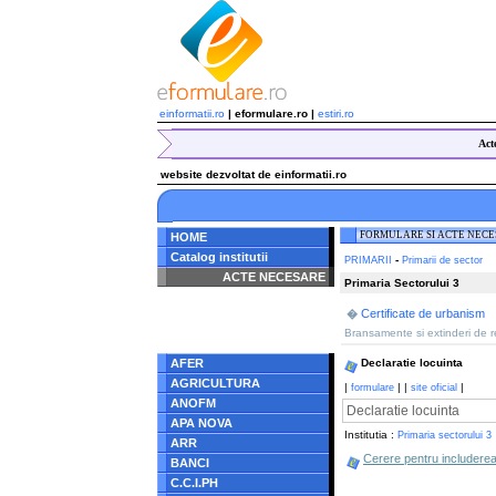
einformatii.ro
| eformulare.ro |
estiri.ro
Act
website dezvoltat de einformatii.ro
FORMULARE SI ACTE NEC
HOME
Catalog institutii
-
PRIMARII
Primarii de sector
ACTE NECESARE
Primaria Sectorului 3
Notice
: Undefined index:
Certificate de urbanism
�
radacina in
/home/eformulare.ro/public_html/navigare/stanga.php
Bransamente si extinderi de re
on line
62
AFER
Declaratie locuinta
AGRICULTURA
|
|
|
|
formulare
site oficial
ANOFM
Declaratie locuinta
APA NOVA
Institutia :
Primaria sectorului 3
ARR
Cerere pentru includerea 
BANCI
C.C.I.PH