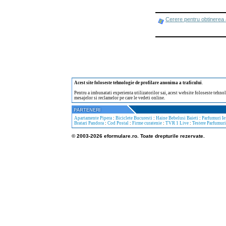
Cerere pentru obtinerea 
Acest site foloseste tehnologie de profilare anonima a traficului
.
Pentru a imbunatati experienta utilizatorilor sai, acest website foloseste tehnol
mesajelor si reclamelor pe care le vedeti online.
Apartamente Pipera
:
Biciclete Bucuresti
:
Haine Bebelusi Baieti
:
Parfumuri Ie
Bratari Pandora
:
Cod Postal
:
Firme curatenie
:
TVR 1 Live
:
Testere Parfumuri
© 2003-2026 eformulare.ro. Toate drepturile rezervate.