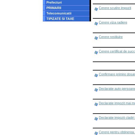
Prefecturi
PRIMARII
Cerere scutire impozit
Telecomunicatii
TIPIZATE SI TAXE
Cerere viza radiere
Cerere restituire
Cerere certificat de suc
Confirmare primire dosar
Declaratie auto persoane
Declaratie impozit mai mu
Declaratie impozit cladir
Cerere pentru obtinerea a