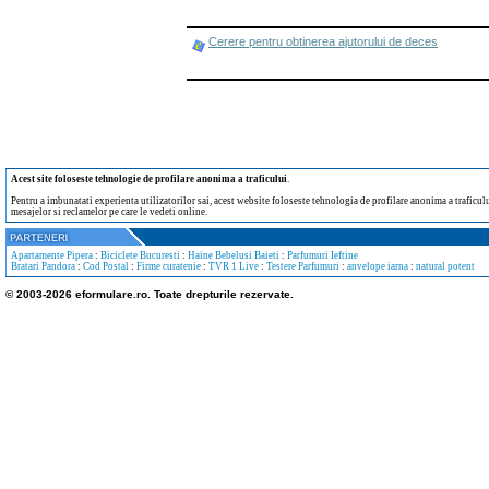
Cerere pentru obtinerea ajutorului de deces
Acest site foloseste tehnologie de profilare anonima a traficului
.
Pentru a imbunatati experienta utilizatorilor sai, acest website foloseste tehnologia de profilare anonima a traficului
mesajelor si reclamelor pe care le vedeti online.
Apartamente Pipera
:
Biciclete Bucuresti
:
Haine Bebelusi Baieti
:
Parfumuri Ieftine
Bratari Pandora
:
Cod Postal
:
Firme curatenie
:
TVR 1 Live
:
Testere Parfumuri
:
anvelope iarna
:
natural potent
© 2003-2026 eformulare.ro. Toate drepturile rezervate.