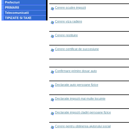
Prefecturi
PRIMARII
Cerere scutire impozit
Telecomunicatii
TIPIZATE SI TAXE
Cerere viza radiere
Cerere restituire
Cerere certificat de succesiune
Confirmare primire dosar auto
Declaratie auto persoane fizice
Declaratie impozit mai multe locuinte
Declaratie impozit cladiri persoane fizice
Cerere pentru obtinerea ajutorului social