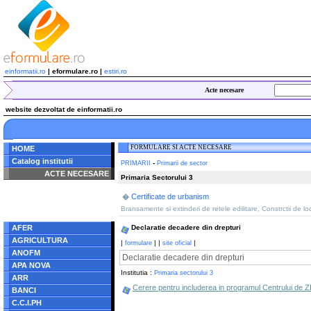
einformatii.ro
| eformulare.ro |
estiri.ro
Acte necesare
website dezvoltat de einformatii.ro
FORMULARE SI ACTE NECESARE
HOME
Catalog institutii
-
PRIMARII
Primarii de sector
ACTE NECESARE
Primaria Sectorului 3
Notice
: Undefined index:
Certificate de urbanism
�
radacina in
/home/eformulare.ro/public_html/navigare/stanga.php
Bransamente si extinderi de retele edilitare, Constrctii de l
on line
62
AFER
Declaratie decadere din drepturi
AGRICULTURA
|
|
|
|
formulare
site oficial
ANOFM
Declaratie decadere din drepturi
APA NOVA
Institutia :
Primaria sectorului 3
ARR
Cerere pentru includerea in programul Centrului de ZI 
BANCI
C.C.I.PH