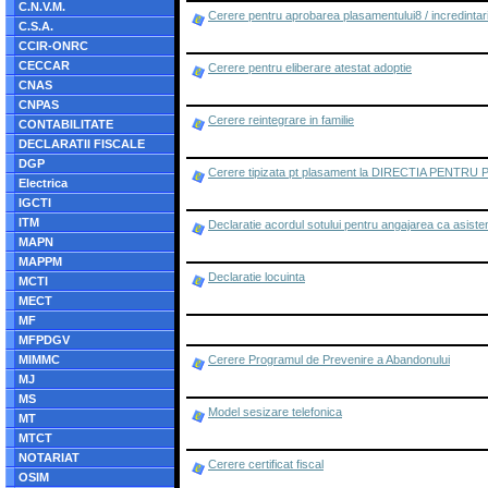
C.N.V.M.
Cerere pentru aprobarea plasamentului8 / incredintarii 
C.S.A.
CCIR-ONRC
CECCAR
Cerere pentru eliberare atestat adoptie
CNAS
CNPAS
Cerere reintegrare in familie
CONTABILITATE
DECLARATII FISCALE
DGP
Cerere tipizata pt plasament la DIRECTIA PEN
Electrica
IGCTI
ITM
Declaratie acordul sotului pentru angajarea ca asiste
MAPN
MAPPM
Declaratie locuinta
MCTI
MECT
MF
MFPDGV
MIMMC
Cerere Programul de Prevenire a Abandonului
MJ
MS
Model sesizare telefonica
MT
MTCT
NOTARIAT
Cerere certificat fiscal
OSIM