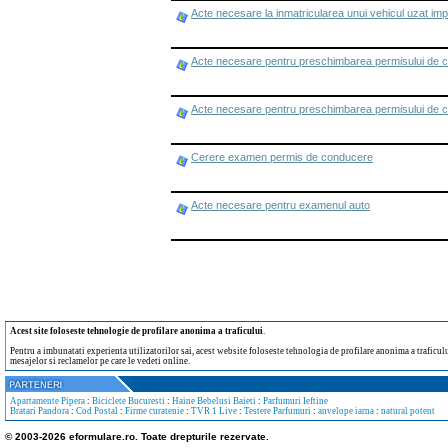
Acte necesare la inmatricularea unui vehicul uzat imp
Acte necesare pentru preschimbarea permisului de 
Acte necesare pentru preschimbarea permisului de 
Cerere examen permis de conducere
Acte necesare pentru examenul auto
Acest site foloseste tehnologie de profilare anonima a traficului
.
Pentru a imbunatati experienta utilizatorilor sai, acest website foloseste tehnologia de profilare anonima a traficului
mesajelor si reclamelor pe care le vedeti online.
Apartamente Pipera
:
Biciclete Bucuresti
:
Haine Bebelusi Baieti
:
Parfumuri Ieftine
Bratari Pandora
:
Cod Postal
:
Firme curatenie
:
TVR 1 Live
:
Testere Parfumuri
:
anvelope iarna
:
natural potent
© 2003-2026 eformulare.ro. Toate drepturile rezervate.