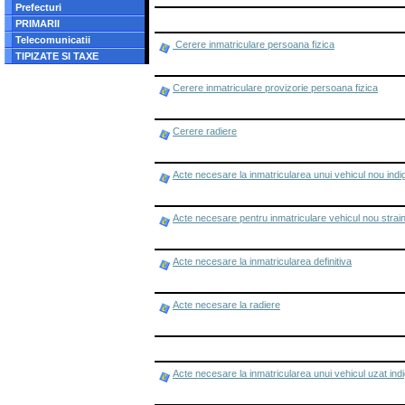
Prefecturi
PRIMARII
Telecomunicatii
Cerere inmatriculare persoana fizica
TIPIZATE SI TAXE
Cerere inmatriculare provizorie persoana fizica
Cerere radiere
Acte necesare la inmatricularea unui vehicul nou indige
Acte necesare pentru inmatriculare vehicul nou strai
Acte necesare la inmatricularea definitiva
Acte necesare la radiere
Acte necesare la inmatricularea unui vehicul uzat ind