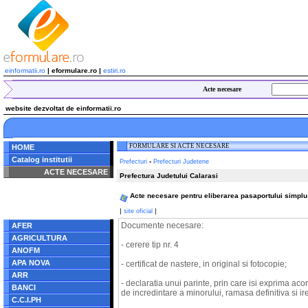
einformatii.ro
| eformulare.ro |
estiri.ro
Acte necesare
website dezvoltat de einformatii.ro
FORMULARE SI ACTE NECESARE
HOME
Catalog institutii
-
Prefecturi
Prefecturi Judetene
ACTE NECESARE
Prefectura Judetului Calarasi
Notice
: Undefined index:
Acte necesare pentru eliberarea pasaportului simplu p
radacina in
/home/eformulare.ro/public_html/navigare/stanga.php
|
|
site oficial
on line
62
Documente necesare:
AFER
AGRICULTURA
- cerere tip nr. 4
ANOFM
APA NOVA
- certificat de nastere, in original si fotocopie;
ARR
- declaratia unui parinte, prin care isi exprima aco
BANCI
de incredintare a minorului, ramasa definitiva si ir
C.C.I.PH