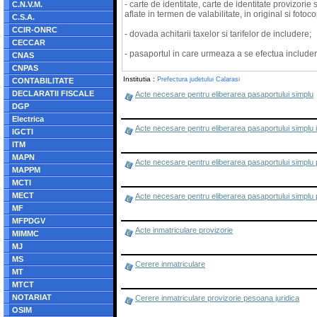
- carte de identitate, carte de identitate provizorie 
C.N.V.M.
aflate in termen de valabilitate, in original si fotoco
C.S.A.
CCIR-ONRC
- dovada achitarii taxelor si tarifelor de includere;
CECCAR
- pasaportul in care urmeaza a se efectua includer
CNAS
CNPAS
Institutia :
Prefectura judetului Calarasi
CONTABILITATE
DECLARATII FISCALE
Acte necesare pentru eliberarea pasaportului simplu
DGP
Electrica
Acte necesare pentru eliberarea pasaportului simplu in
IGCTI
ITM
MAPN
Acte necesare pentru eliberarea pasaportului simplu pe
MAPPM
MCTI
MECT
Acte necesare pentru eliberarea pasaportului simplu p
MF
MFPDGV
Acte inmatriculare provizorie
MIMMC
MJ
MS
Cerere inmatriculare
MT
MTCT
NOTARIAT
Cerere inmatriculare provizorie pesoana juridica
OSIM