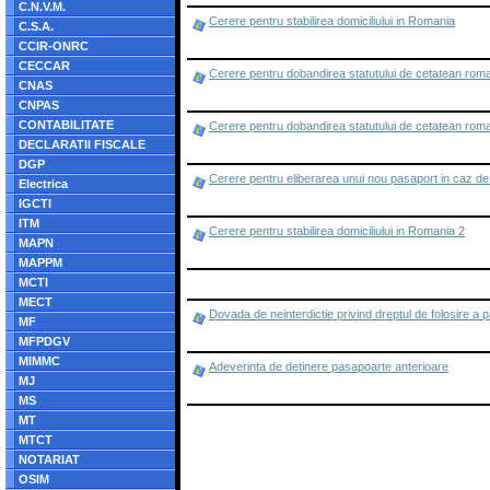
C.N.V.M.
Cerere pentru stabilirea domiciliului in Romania
C.S.A.
CCIR-ONRC
CECCAR
Cerere pentru dobandirea statutului de cetatean roman
CNAS
CNPAS
CONTABILITATE
Cerere pentru dobandirea statutului de cetatean roman
DECLARATII FISCALE
DGP
Cerere pentru eliberarea unui nou pasaport in caz de 
Electrica
IGCTI
ITM
Cerere pentru stabilirea domiciliului in Romania 2
MAPN
MAPPM
MCTI
MECT
Dovada de neinterdictie privind dreptul de folosire a 
MF
MFPDGV
MIMMC
Adeverinta de detinere pasapoarte anterioare
MJ
MS
MT
MTCT
NOTARIAT
OSIM