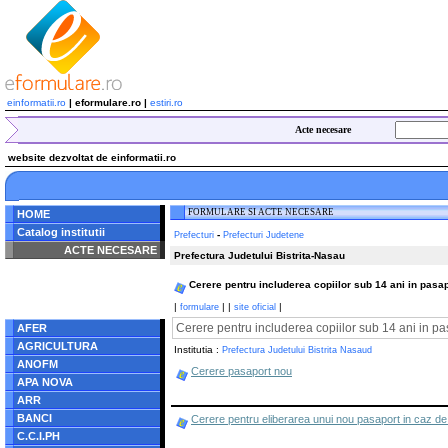
einformatii.ro
| eformulare.ro |
estiri.ro
Acte necesare
website dezvoltat de einformatii.ro
FORMULARE SI ACTE NECESARE
HOME
Catalog institutii
-
Prefecturi
Prefecturi Judetene
ACTE NECESARE
Prefectura Judetului Bistrita-Nasau
Notice
: Undefined index:
Cerere pentru includerea copiilor sub 14 ani in pasa
radacina in
/home/eformulare.ro/public_html/navigare/stanga.php
|
|
|
|
formulare
site oficial
on line
62
Cerere pentru includerea copiilor sub 14 ani in pa
AFER
AGRICULTURA
Institutia :
Prefectura Judetului Bistrita Nasaud
ANOFM
Cerere pasaport nou
APA NOVA
ARR
BANCI
Cerere pentru eliberarea unui nou pasaport in caz de 
C.C.I.PH