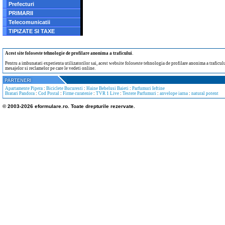
Prefecturi
PRIMARII
Telecomunicatii
TIPIZATE SI TAXE
Acest site foloseste tehnologie de profilare anonima a traficului
.
Pentru a imbunatati experienta utilizatorilor sai, acest website foloseste tehnologia de profilare anonima a traficului
mesajelor si reclamelor pe care le vedeti online.
Apartamente Pipera
:
Biciclete Bucuresti
:
Haine Bebelusi Baieti
:
Parfumuri Ieftine
Bratari Pandora
:
Cod Postal
:
Firme curatenie
:
TVR 1 Live
:
Testere Parfumuri
:
anvelope iarna
:
natural potent
© 2003-2026 eformulare.ro. Toate drepturile rezervate.