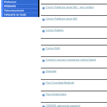
Prefecturi
PRIMARII
Cerere Publicare anunt MO - pers juridice
Telecomunicatii
TIPIZATE SI TAXE
Cerere Publicare anunt MO
Cerere Radiere
Cerere RAR
Contract vanzare-cumparare vehicul folosit
Delegatie
Fisa Consultatii Medicale
Fisa Inmatriculare
CERERE adeverinta pasaport