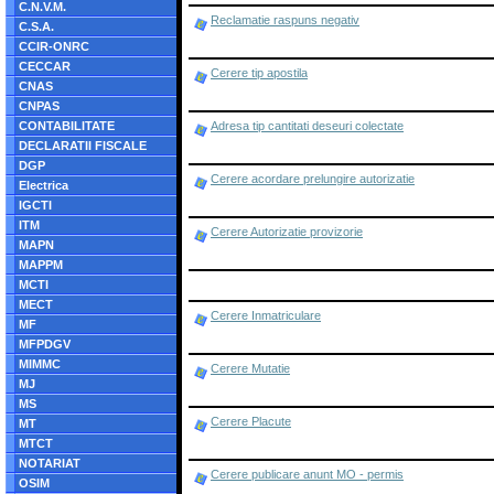
C.N.V.M.
Reclamatie raspuns negativ
C.S.A.
CCIR-ONRC
CECCAR
Cerere tip apostila
CNAS
CNPAS
CONTABILITATE
Adresa tip cantitati deseuri colectate
DECLARATII FISCALE
DGP
Cerere acordare prelungire autorizatie
Electrica
IGCTI
ITM
Cerere Autorizatie provizorie
MAPN
MAPPM
MCTI
MECT
Cerere Inmatriculare
MF
MFPDGV
MIMMC
Cerere Mutatie
MJ
MS
Cerere Placute
MT
MTCT
NOTARIAT
Cerere publicare anunt MO - permis
OSIM