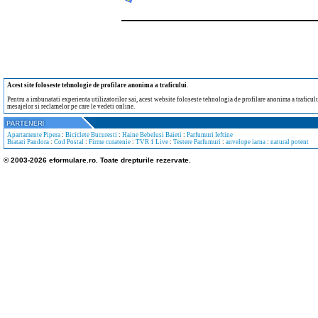
Acest site foloseste tehnologie de profilare anonima a traficului
.
Pentru a imbunatati experienta utilizatorilor sai, acest website foloseste tehnologia de profilare anonima a traficului
mesajelor si reclamelor pe care le vedeti online.
Apartamente Pipera
:
Biciclete Bucuresti
:
Haine Bebelusi Baieti
:
Parfumuri Ieftine
Bratari Pandora
:
Cod Postal
:
Firme curatenie
:
TVR 1 Live
:
Testere Parfumuri
:
anvelope iarna
:
natural potent
© 2003-2026 eformulare.ro. Toate drepturile rezervate.