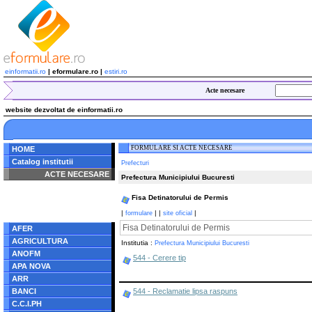
einformatii.ro
| eformulare.ro |
estiri.ro
Acte necesare
website dezvoltat de einformatii.ro
FORMULARE SI ACTE NECESARE
HOME
Catalog institutii
Prefecturi
ACTE NECESARE
Prefectura Municipiului Bucuresti
Notice
: Undefined index:
Fisa Detinatorului de Permis
radacina in
/home/eformulare.ro/public_html/navigare/stanga.php
|
|
|
|
formulare
site oficial
on line
62
Fisa Detinatorului de Permis
AFER
AGRICULTURA
Institutia :
Prefectura Municipiului Bucuresti
ANOFM
544 - Cerere tip
APA NOVA
ARR
BANCI
544 - Reclamatie lipsa raspuns
C.C.I.PH