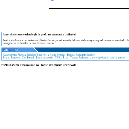
Acest site foloseste tehnologie de profilare anonima a traficului
.
Pentru a imbunatati experienta utilizatorilor sai, acest website foloseste tehnologia de profilare anonima a traficului
mesajelor si reclamelor pe care le vedeti online.
Apartamente Pipera
:
Biciclete Bucuresti
:
Haine Bebelusi Baieti
:
Parfumuri Ieftine
Bratari Pandora
:
Cod Postal
:
Firme curatenie
:
TVR 1 Live
:
Testere Parfumuri
:
anvelope iarna
:
natural potent
© 2003-2026 eformulare.ro. Toate drepturile rezervate.