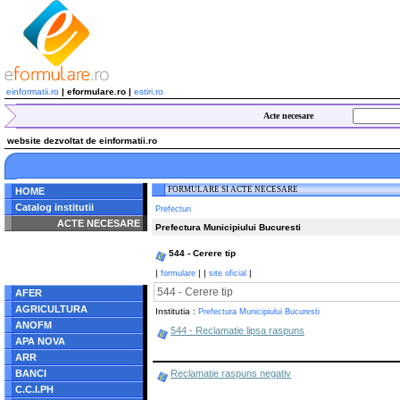
einformatii.ro
| eformulare.ro |
estiri.ro
Acte necesare
website dezvoltat de einformatii.ro
FORMULARE SI ACTE NECESARE
HOME
Catalog institutii
Prefecturi
ACTE NECESARE
Prefectura Municipiului Bucuresti
Notice
: Undefined index:
544 - Cerere tip
radacina in
/home/eformulare.ro/public_html/navigare/stanga.php
|
|
|
|
formulare
site oficial
on line
62
544 - Cerere tip
AFER
AGRICULTURA
Institutia :
Prefectura Municipiului Bucuresti
ANOFM
544 - Reclamatie lipsa raspuns
APA NOVA
ARR
BANCI
Reclamatie raspuns negativ
C.C.I.PH