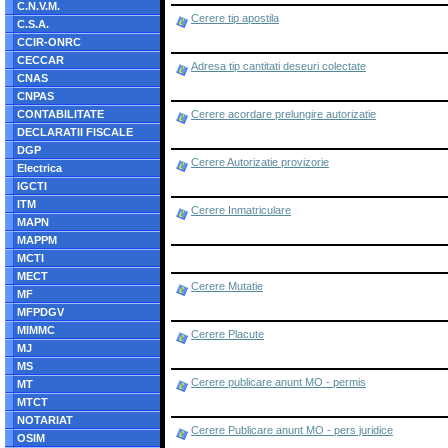
C.N.V.M.
Cerere tip apostila
C.S.A.
CCIR-ONRC
CECCAR
Adresa tip cantitati deseuri colectate
CNAS
CNPAS
CONTABILITATE
Cerere acordare prelungire autorizatie
DECLARATII FISCALE
DGP
Cerere Autorizatie provizorie
Electrica
IGCTI
ITM
Cerere Inmatriculare
MAPN
MAPPM
MCTI
MECT
Cerere Mutatie
MF
MFPDGV
MIMMC
Cerere Placute
MJ
MS
Cerere publicare anunt MO - permis
MT
MTCT
NOTARIAT
Cerere Publicare anunt MO - pers juridice
OSIM