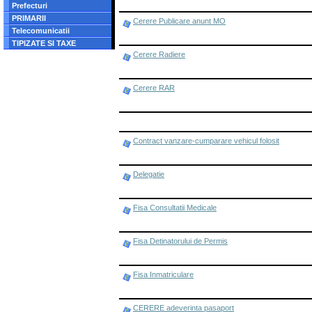
Prefecturi
PRIMARII
Cerere Publicare anunt MO
Telecomunicatii
TIPIZATE SI TAXE
Cerere Radiere
Cerere RAR
Contract vanzare-cumparare vehicul folosit
Delegatie
Fisa Consultatii Medicale
Fisa Detinatorului de Permis
Fisa Inmatriculare
CERERE adeverinta pasaport