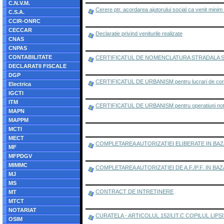
C.N.V.M.
Cerere ptr. acordarea ajutorului social ca venit minim
C.S.A.
CCIR-ONRC
CECCAR
Declaratie privind veniturile realizate
CNAS
CNPAS
CONTABILITATE
CERTIFICATUL DE NOMENCLATURA STRADALA S
DECLARATII FISCALE
DGP
CERTIFICATUL DE URBANISM pentru lucrari de construire
Electrica
IGCTI
ITM
CERTIFICATUL DE URBANISM pentru operatiuni notarial
MAPN
MAPPM
MCTI
MECT
COMPLETAREA AUTORIZATIEI ELIBERATE IN BAZ
MF
MFPDGV
MIMMC
COMPLETAREA AUTORIZATIEI DE A.F./P.F. IN BAZA
MJ
MS
CONTRACT DE INTRETINERE
MT
MTCT
NOTARIAT
CURATELA - ARTICOLUL 152/LIT.C COPILUL LI
OSIM