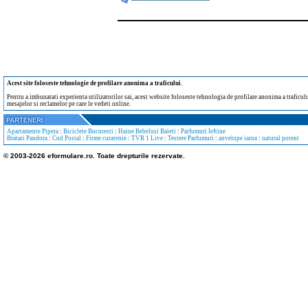
Acest site foloseste tehnologie de profilare anonima a traficului
.
Pentru a imbunatati experienta utilizatorilor sai, acest website foloseste tehnologia de profilare anonima a traficului
mesajelor si reclamelor pe care le vedeti online.
Apartamente Pipera
:
Biciclete Bucuresti
:
Haine Bebelusi Baieti
:
Parfumuri Ieftine
Bratari Pandora
:
Cod Postal
:
Firme curatenie
:
TVR 1 Live
:
Testere Parfumuri
:
anvelope iarna
:
natural potent
© 2003-2026 eformulare.ro. Toate drepturile rezervate.