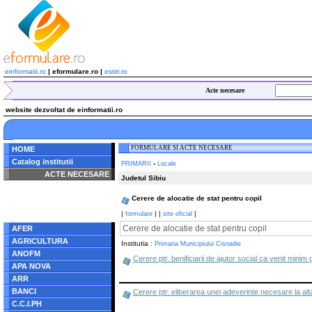
einformatii.ro
| eformulare.ro |
estiri.ro
Acte necesare
website dezvoltat de einformatii.ro
FORMULARE SI ACTE NECESARE
HOME
Catalog institutii
-
PRIMARII
Locale
ACTE NECESARE
Judetul Sibiu
Notice
: Undefined index:
Cerere de alocatie de stat pentru copil
radacina in
/home/eformulare.ro/public_html/navigare/stanga.php
|
|
|
|
formulare
site oficial
on line
62
Cerere de alocatie de stat pentru copil
AFER
AGRICULTURA
Institutia :
Primaria Municipiului Cisnadie
ANOFM
Cerere ptr. benificiarii de ajutor social ca venit minim
APA NOVA
ARR
BANCI
Cerere ptr. eliberarea unei adeverinte necesare la alta
C.C.I.PH