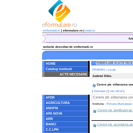
einformatii.ro
| eformulare.ro |
estiri.ro
Act
website dezvoltat de einformatii.ro
FORMULARE SI ACTE NEC
HOME
Catalog institutii
-
PRIMARII
Locale
ACTE NECESARE
Judetul Sibiu
Notice
: Undefined index:
Cerere ptr. eliberarea une
radacina in
/home/eformulare.ro/public_html/navigare/stanga.php
|
|
|
|
formulare
site oficial
on line
62
Cerere ptr. eliberarea un
AFER
AGRICULTURA
Institutia :
Primaria Municipiului
ANOFM
Cerere ptr. benificiarii d
APA NOVA
ARR
BANCI
Cerere ptr. acordarea aju
C.C.I.PH