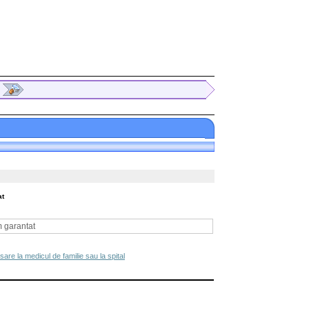
at
m garantat
sare la medicul de familie sau la spital