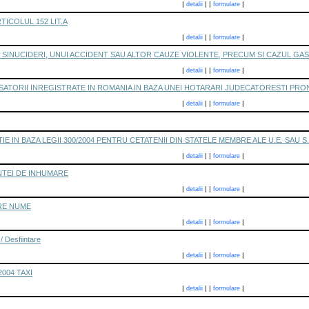
|
|
|
|
detalii
formulare
TICOLUL 152 LIT.A
|
|
|
|
detalii
formulare
SINUCIDERI, UNUI ACCIDENT SAU ALTOR CAUZE VIOLENTE, PRECUM SI CAZUL GAS
|
|
|
|
detalii
formulare
SATORII INREGISTRATE IN ROMANIA IN BAZA UNEI HOTARARI JUDECATORESTI PRO
|
|
|
|
detalii
formulare
E IN BAZA LEGII 300/2004 PENTRU CETATENII DIN STATELE MEMBRE ALE U.E. SAU S.
|
|
|
|
detalii
formulare
NTEI DE INHUMARE
|
|
|
|
detalii
formulare
RE NUME
|
|
|
|
detalii
formulare
/ Desfiintare
|
|
|
|
detalii
formulare
2004 TAXI
|
|
|
|
detalii
formulare