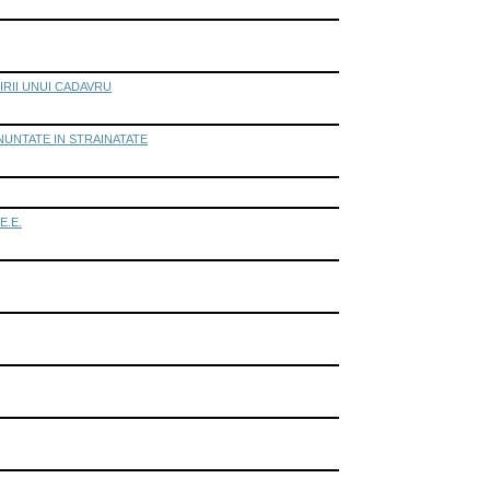
IRII UNUI CADAVRU
NUNTATE IN STRAINATATE
E.E.