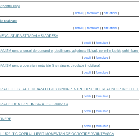
t pentru copil
|
|
|
|
|
|
detalii
formulare
site oficial
ile realizate
|
|
|
|
|
|
detalii
formulare
site oficial
MENCLATURA STRADALA SI ADRESA
|
|
|
|
detalii
formulare
pentru lucrari de construire, desfiintare, adjudecari licitatii, cereri in justitie,schimbare 
|
|
|
|
detalii
formulare
 pentru operatiuni notariale (instrainare, circulatie imobiliara)
|
|
|
|
detalii
formulare
ATIEI ELIBERATE IN BAZA LEGII 300/2004 PENTRU DESCHIDEREA UNUI PUNCT DE 
|
|
|
|
detalii
formulare
IEI DE A.F./P.F. IN BAZA LEGII 300/2004
|
|
|
|
detalii
formulare
TINERE
|
|
|
|
detalii
formulare
L 152/LIT.C COPILUL LIPSIT MOMENTAN DE OCROTIRE PARINTEASCA