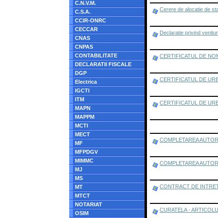
C.N.V.M.
Cerere de alocatie de sta
C.S.A.
CCIR-ONRC
CECCAR
Declaratie privind venitur
CNAS
CNPAS
CONTABILITATE
CERTIFICATUL DE NO
DECLARATII FISCALE
DGP
CERTIFICATUL DE URBANISM 
Electrica
IGCTI
ITM
CERTIFICATUL DE URBANISM
MAPN
MAPPM
MCTI
MECT
COMPLETAREA AUTORIZ
MF
MFPDGV
MIMMC
COMPLETAREA AUTORIZAT
MJ
MS
CONTRACT DE INTRE
MT
MTCT
NOTARIAT
CURATELA - ARTICOLU
OSIM