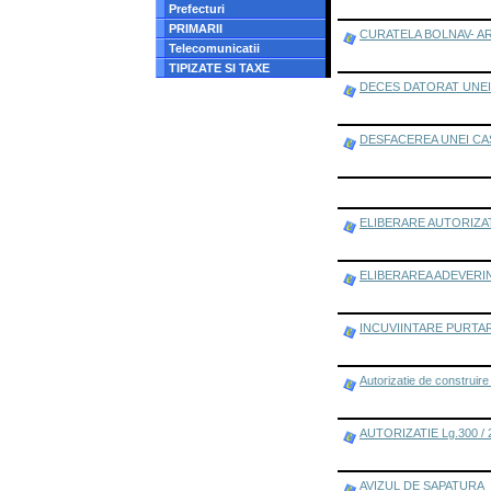
Prefecturi
PRIMARII
CURATELA BOLNAV- AR
Telecomunicatii
TIPIZATE SI TAXE
DECES DATORAT UNEI 
DESFACEREA UNEI CA
ELIBERARE AUTORIZATI
ELIBERAREA ADEVERI
INCUVIINTARE PURTA
Autorizatie de construire 
AUTORIZATIE Lg.300 / 
AVIZUL DE SAPATURA