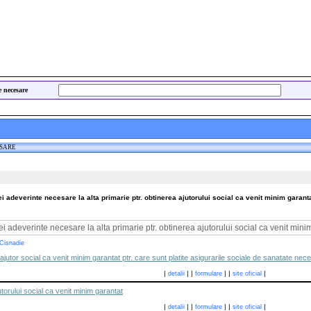
e necesare
ESARE
i adeverinte necesare la alta primarie ptr. obtinerea ajutorului social ca venit minim garant
ei adeverinte necesare la alta primarie ptr. obtinerea ajutorului social ca venit mini
 Cisnadie
e ajutor social ca venit minim garantat ptr. care sunt platite asigurarile sociale de sanatate nece
|
|
|
|
|
|
detalii
formulare
site oficial
torului social ca venit minim garantat
|
|
|
|
|
|
detalii
formulare
site oficial