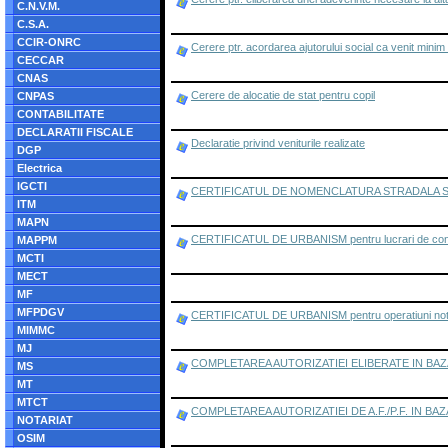
C.N.V.M.
C.S.A.
CCIR-ONRC
Cerere ptr. acordarea ajutorului social ca venit minim
CECCAR
CNAS
Cerere de alocatie de stat pentru copil
CNPAS
CONTABILITATE
DECLARATII FISCALE
Declaratie privind veniturile realizate
DGP
Electrica
IGCTI
CERTIFICATUL DE NOMENCLATURA STRADALA S
ITM
MAPN
CERTIFICATUL DE URBANISM pentru lucrari de construire
MAPPM
MCTI
MECT
MF
MFPDGV
CERTIFICATUL DE URBANISM pentru operatiuni notarial
MIMMC
MJ
COMPLETAREA AUTORIZATIEI ELIBERATE IN BAZ
MS
MT
MTCT
COMPLETAREA AUTORIZATIEI DE A.F./P.F. IN BAZA
NOTARIAT
OSIM