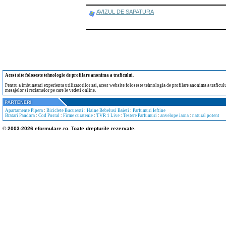
AVIZUL DE SAPATURA
Acest site foloseste tehnologie de profilare anonima a traficului
.
Pentru a imbunatati experienta utilizatorilor sai, acest website foloseste tehnologia de profilare anonima a traficului
mesajelor si reclamelor pe care le vedeti online.
Apartamente Pipera
:
Biciclete Bucuresti
:
Haine Bebelusi Baieti
:
Parfumuri Ieftine
Bratari Pandora
:
Cod Postal
:
Firme curatenie
:
TVR 1 Live
:
Testere Parfumuri
:
anvelope iarna
:
natural potent
© 2003-2026 eformulare.ro. Toate drepturile rezervate.