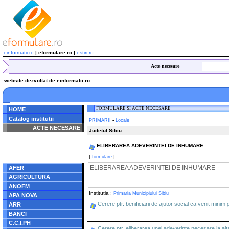
einformatii.ro
| eformulare.ro |
estiri.ro
Acte necesare
website dezvoltat de einformatii.ro
FORMULARE SI ACTE NECESARE
HOME
Catalog institutii
-
PRIMARII
Locale
ACTE NECESARE
Judetul Sibiu
Notice
: Undefined index:
ELIBERAREA ADEVERINTEI DE INHUMARE
radacina in
/home/eformulare.ro/public_html/navigare/stanga.php
|
|
formulare
on line
62
ELIBERAREA ADEVERINTEI DE INHUMARE
AFER
AGRICULTURA
ANOFM
Institutia :
Primaria Municipiului Sibiu
APA NOVA
Cerere ptr. benificiarii de ajutor social ca venit minim
ARR
BANCI
C.C.I.PH
Cerere ptr. eliberarea unei adeverinte necesare la alta