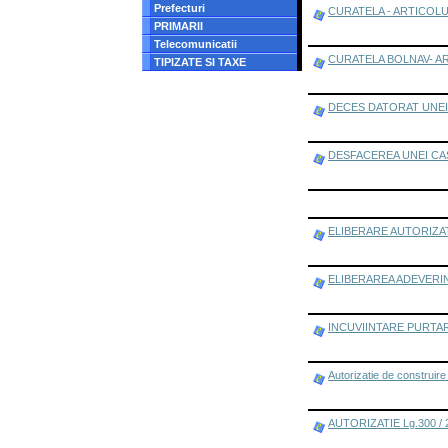
Prefecturi
CURATELA - ARTICOLU
PRIMARII
Telecomunicatii
CURATELA BOLNAV- AR
TIPIZATE SI TAXE
DECES DATORAT UNEI 
DESFACEREA UNEI CA
ELIBERARE AUTORIZATI
ELIBERAREA ADEVERI
INCUVIINTARE PURTA
Autorizatie de construire 
AUTORIZATIE Lg.300 / 