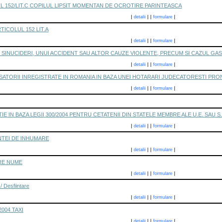
L 152/LIT.C COPILUL LIPSIT MOMENTAN DE OCROTIRE PARINTEASCA
|
|
|
|
detalii
formulare
TICOLUL 152 LIT.A
|
|
|
|
detalii
formulare
SINUCIDERI, UNUI ACCIDENT SAU ALTOR CAUZE VIOLENTE, PRECUM SI CAZUL GAS
|
|
|
|
detalii
formulare
SATORII INREGISTRATE IN ROMANIA IN BAZA UNEI HOTARARI JUDECATORESTI PRO
|
|
|
|
detalii
formulare
E IN BAZA LEGII 300/2004 PENTRU CETATENII DIN STATELE MEMBRE ALE U.E. SAU S.
|
|
|
|
detalii
formulare
NTEI DE INHUMARE
|
|
|
|
detalii
formulare
RE NUME
|
|
|
|
detalii
formulare
/ Desfiintare
|
|
|
|
detalii
formulare
2004 TAXI
|
|
|
|
detalii
formulare