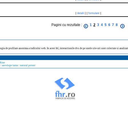
|
|
|
|
detalii
formulare
Pagini cu rezultate :
1
2
3
4
5
6
7
8
ogia de profilare anonima a traficului web. In acest fel, interactiunile dvs de pe unele site-uri sunt colectate si analiz
ftine
:
anvelope iarna
:
natural potent