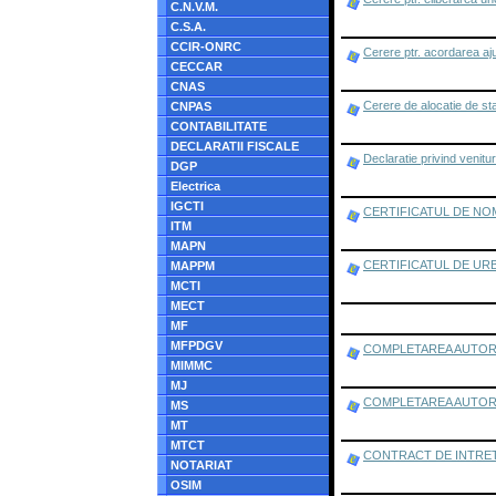
C.N.V.M.
C.S.A.
CCIR-ONRC
Cerere ptr. acordarea aju
CECCAR
CNAS
Cerere de alocatie de sta
CNPAS
CONTABILITATE
DECLARATII FISCALE
Declaratie privind venitur
DGP
Electrica
IGCTI
CERTIFICATUL DE NO
ITM
MAPN
CERTIFICATUL DE URBANISM
MAPPM
MCTI
MECT
MF
MFPDGV
COMPLETAREA AUTORIZ
MIMMC
MJ
COMPLETAREA AUTORIZAT
MS
MT
MTCT
CONTRACT DE INTRE
NOTARIAT
OSIM