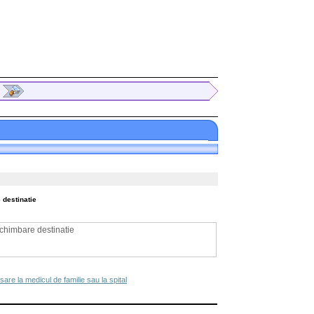
 destinatie
schimbare destinatie
sare la medicul de familie sau la spital