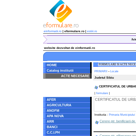
einformatii.ro
| eformulare.ro |
estiri.ro
Act
website dezvoltat de einformatii.ro
FORMULARE SI ACTE NEC
HOME
Catalog institutii
-
PRIMARII
Locale
ACTE NECESARE
Judetul Sibiu
Notice
: Undefined index:
CERTIFICATUL DE URBANISM 
radacina in
/home/eformulare.ro/public_html/navigare/stanga.php
|
|
formulare
on line
62
CERTIFICATUL DE URBANISM 
AFER
AGRICULTURA
ANOFM
Institutia :
Primaria Municipiului 
APA NOVA
Cerere ptr. benificiarii d
ARR
BANCI
C.C.I.PH
Cerere ptr. eliberarea un