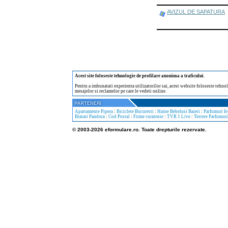
AVIZUL DE SAPATURA
Acest site foloseste tehnologie de profilare anonima a traficului
.
Pentru a imbunatati experienta utilizatorilor sai, acest website foloseste tehnol
mesajelor si reclamelor pe care le vedeti online.
Apartamente Pipera
:
Biciclete Bucuresti
:
Haine Bebelusi Baieti
:
Parfumuri Ie
Bratari Pandora
:
Cod Postal
:
Firme curatenie
:
TVR 1 Live
:
Testere Parfumuri
© 2003-2026 eformulare.ro. Toate drepturile rezervate.