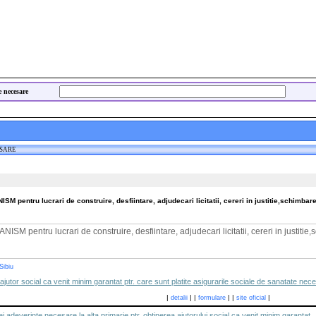
e necesare
ESARE
pentru lucrari de construire, desfiintare, adjudecari licitatii, cereri in justitie,schimbare
pentru lucrari de construire, desfiintare, adjudecari licitatii, cereri in justitie,
Sibiu
e ajutor social ca venit minim garantat ptr. care sunt platite asigurarile sociale de sanatate nece
|
|
|
|
|
|
detalii
formulare
site oficial
ei adeverinte necesare la alta primarie ptr. obtinerea ajutorului social ca venit minim garantat