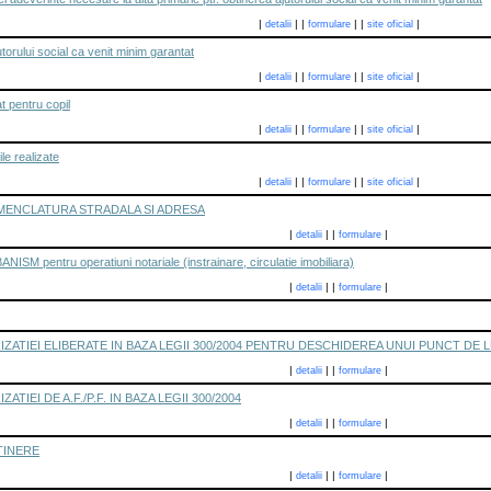
|
|
|
|
|
|
detalii
formulare
site oficial
torului social ca venit minim garantat
|
|
|
|
|
|
detalii
formulare
site oficial
t pentru copil
|
|
|
|
|
|
detalii
formulare
site oficial
ile realizate
|
|
|
|
|
|
detalii
formulare
site oficial
MENCLATURA STRADALA SI ADRESA
|
|
|
|
detalii
formulare
 pentru operatiuni notariale (instrainare, circulatie imobiliara)
|
|
|
|
detalii
formulare
ATIEI ELIBERATE IN BAZA LEGII 300/2004 PENTRU DESCHIDEREA UNUI PUNCT DE 
|
|
|
|
detalii
formulare
IEI DE A.F./P.F. IN BAZA LEGII 300/2004
|
|
|
|
detalii
formulare
TINERE
|
|
|
|
detalii
formulare