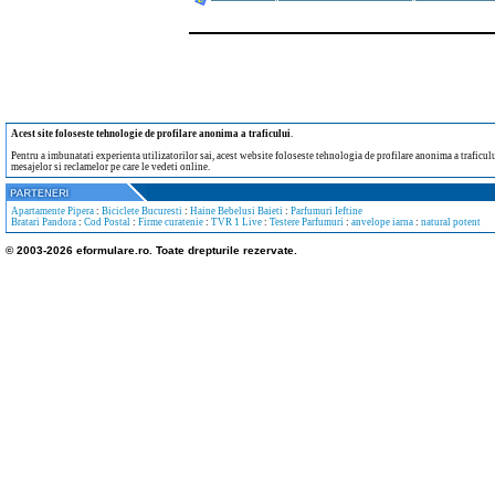
Acest site foloseste tehnologie de profilare anonima a traficului
.
Pentru a imbunatati experienta utilizatorilor sai, acest website foloseste tehnologia de profilare anonima a traficului
mesajelor si reclamelor pe care le vedeti online.
Apartamente Pipera
:
Biciclete Bucuresti
:
Haine Bebelusi Baieti
:
Parfumuri Ieftine
Bratari Pandora
:
Cod Postal
:
Firme curatenie
:
TVR 1 Live
:
Testere Parfumuri
:
anvelope iarna
:
natural potent
© 2003-2026 eformulare.ro. Toate drepturile rezervate.