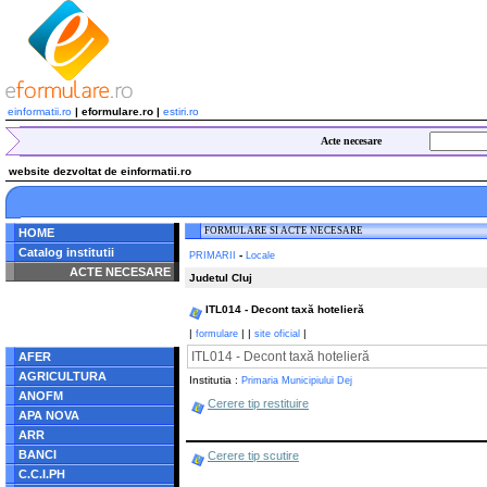
einformatii.ro
| eformulare.ro |
estiri.ro
Acte necesare
website dezvoltat de einformatii.ro
FORMULARE SI ACTE NECESARE
HOME
Catalog institutii
-
PRIMARII
Locale
ACTE NECESARE
Judetul Cluj
Notice
: Undefined index:
ITL014 - Decont taxă hotelieră
radacina in
/home/eformulare.ro/public_html/navigare/stanga.php
|
|
|
|
formulare
site oficial
on line
62
ITL014 - Decont taxă hotelieră
AFER
AGRICULTURA
Institutia :
Primaria Municipiului Dej
ANOFM
Cerere tip restituire
APA NOVA
ARR
BANCI
Cerere tip scutire
C.C.I.PH