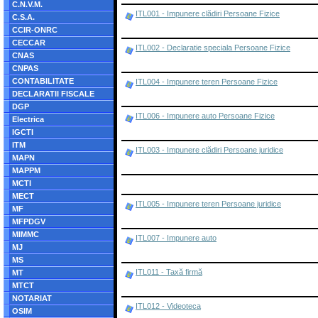
C.N.V.M.
ITL001 - Impunere clădiri Persoane Fizice
C.S.A.
CCIR-ONRC
CECCAR
ITL002 - Declaratie speciala Persoane Fizice
CNAS
CNPAS
CONTABILITATE
ITL004 - Impunere teren Persoane Fizice
DECLARATII FISCALE
DGP
ITL006 - Impunere auto Persoane Fizice
Electrica
IGCTI
ITM
ITL003 - Impunere clădiri Persoane juridice
MAPN
MAPPM
MCTI
MECT
ITL005 - Impunere teren Persoane juridice
MF
MFPDGV
MIMMC
ITL007 - Impunere auto
MJ
MS
ITL011 - Taxă firmă
MT
MTCT
NOTARIAT
ITL012 - Videoteca
OSIM