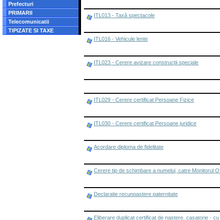
Prefecturi
PRIMARII
ITL013 - Taxă spectacole
Telecomunicatii
TIPIZATE SI TAXE
ITL016 - Vehicule lente
ITL023 - Cerere avizare construcţii speciale
ITL029 - Cerere certificat Persoane Fizice
ITL030 - Cerere certificat Persoane juridice
Acordare diploma de fidelitate
Cerere tip de schimbare a numelui, catre Monitorul Of
Declaratie recunoastere paternitate
Eliberare duplicat certificat de nastere, casatorie - c