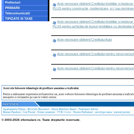
Prefecturi
Acte necesare obtinerii Creditului imobiliar si ipoteca
PRIMARII
PLUS pentru constructie, modernizare, si / sau terminar
Telecomunicatii
TIPIZATE SI TAXE
Acte necesare obtinerii Creditului imobiliar si ipotec
PLUS pentru achizitia de bunuri imobiliare cu destinatia l
Acte necesare obtinerii Creditului Auto
Acte necesare obtinerii Creditului pentru nevoi 
Acte necesare obtinerii Creditului pentru nevoi p
Acest site foloseste tehnologie de profilare anonima a traficului
.
Pentru a imbunatati experienta utilizatorilor sai, acest website foloseste tehnologia de profilare anonima a traficului
mesajelor si reclamelor pe care le vedeti online.
Apartamente Pipera
:
Biciclete Bucuresti
:
Haine Bebelusi Baieti
:
Parfumuri Ieftine
Bratari Pandora
:
Cod Postal
:
Firme curatenie
:
TVR 1 Live
:
Testere Parfumuri
:
anvelope iarna
:
natural potent
© 2003-2026 eformulare.ro. Toate drepturile rezervate.