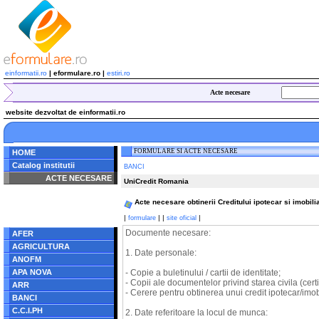
einformatii.ro
| eformulare.ro |
estiri.ro
Acte necesare
website dezvoltat de einformatii.ro
FORMULARE SI ACTE NECESARE
HOME
Catalog institutii
BANCI
ACTE NECESARE
UniCredit Romania
Notice
: Undefined index:
Acte necesare obtinerii Creditului ipotecar si imobili
radacina in
/home/eformulare.ro/public_html/navigare/stanga.php
|
|
|
|
formulare
site oficial
on line
62
Documente necesare:
AFER
AGRICULTURA
1. Date personale:
ANOFM
APA NOVA
- Copie a buletinului / cartii de identitate;
- Copii ale documentelor privind starea civila (cer
ARR
- Cerere pentru obtinerea unui credit ipotecar/imo
BANCI
C.C.I.PH
2. Date referitoare la locul de munca: