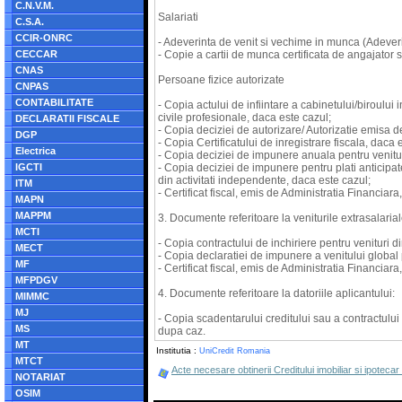
C.N.V.M.
Salariati
C.S.A.
CCIR-ONRC
- Adeverinta de venit si vechime in munca (Adeveri
CECCAR
- Copie a cartii de munca certificata de angajator 
CNAS
Persoane fizice autorizate
CNPAS
CONTABILITATE
- Copia actului de infiintare a cabinetului/biroului
civile profesionale, daca este cazul;
DECLARATII FISCALE
- Copia deciziei de autorizare/ Autorizatie emisa 
DGP
- Copia Certificatului de inregistrare fiscala, daca 
Electrica
- Copia deciziei de impunere anuala pentru venituri
IGCTI
- Copia deciziei de impunere pentru plati anticipate 
din activitati independente, daca este cazul;
ITM
- Certificat fiscal, emis de Administratia Financiara
MAPN
MAPPM
3. Documente referitoare la veniturile extrasalarial
MCTI
- Copia contractului de inchiriere pentru venituri di
MECT
- Copia declaratiei de impunere a venitului global 
MF
- Certificat fiscal, emis de Administratia Financiara
MFPDGV
4. Documente referitoare la datoriile aplicantului:
MIMMC
MJ
- Copia scadentarului creditului sau a contractului 
MS
dupa caz.
MT
Institutia :
UniCredit Romania
MTCT
Acte necesare obtinerii Creditului imobiliar si ipot
NOTARIAT
OSIM