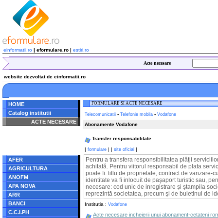
einformatii.ro
| eformulare.ro |
estiri.ro
Acte necesare
website dezvoltat de einformatii.ro
FORMULARE SI ACTE NECESARE
HOME
Catalog institutii
-
-
Telecomunicatii
Telefonie mobila
Vodafone
ACTE NECESARE
Abonamente Vodafone
Notice
: Undefined index:
Transfer responsabilitate
radacina in
/home/eformulare.ro/public_html/navigare/stanga.php
|
|
|
|
formulare
site oficial
on line
62
Pentru a transfera responsibilitatea plăţii servici
AFER
achitată. Pentru viitorul responsabil de plata servi
AGRICULTURA
poate fi: titlu de proprietate, contract de vanzare-c
ANOFM
identitate va fi inlocuit de paşaport turistic sau, 
APA NOVA
necesare: cod unic de inregistrare şi ştampila socie
reprezintă societatea, precum şi de buletinul de i
ARR
BANCI
Institutia :
Vodafone
C.C.I.PH
Acte necesare incheierii unui abonament-cetateni ro