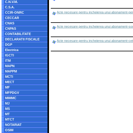
C.N.V.M.
C.S.A.
Acte necesare pentru incheierea unui abonament-pers
CCIR-ONRC
CECCAR
CNAS
Acte necesare pentru incheierea unui abonament-soc
CNPAS
CONTABILITATE
DECLARATII FISCALE
Acte necesare pentru incheierea unui abonament-ceta
DGP
Electrica
IGCTI
ITM
MAPN
MAPPM
MCTI
MECT
MF
MFPDGV
MIMMC
MJ
MS
MT
MTCT
NOTARIAT
OSIM