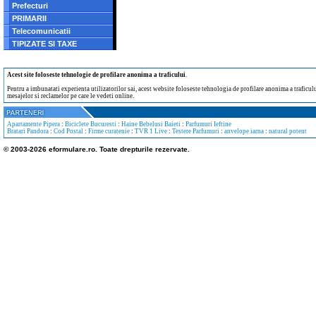
Prefecturi
PRIMARII
Telecomunicatii
TIPIZATE SI TAXE
Acest site foloseste tehnologie de profilare anonima a traficului
.
Pentru a imbunatati experienta utilizatorilor sai, acest website foloseste tehnologia de profilare anonima a traficului
mesajelor si reclamelor pe care le vedeti online.
Apartamente Pipera
:
Biciclete Bucuresti
:
Haine Bebelusi Baieti
:
Parfumuri Ieftine
Bratari Pandora
:
Cod Postal
:
Firme curatenie
:
TVR 1 Live
:
Testere Parfumuri
:
anvelope iarna
:
natural potent
© 2003-2026 eformulare.ro. Toate drepturile rezervate.