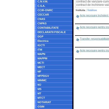
contract de vanzare-cum
C.N.V.M.
contract de inchiriere val
C.S.A.
CCIR-ONRC
Institutia :
Vodafone
CECCAR
Acte necesare incheierii
CNAS
CNPAS
Acte necesare pentru in
CONTABILITATE
DECLARATII FISCALE
DGP
Transfer responsabilitat
Electrica
IGCTI
ITM
Acte necesare pentru in
MAPN
MAPPM
MCTI
MECT
MF
MFPDGV
MIMMC
MJ
MS
MT
MTCT
NOTARIAT
OSIM