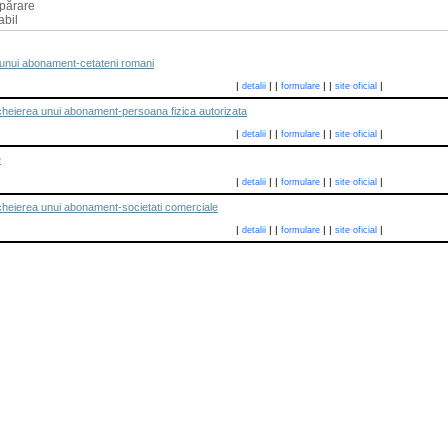
părare
abil
 unui abonament-cetateni romani
|
|
|
|
|
|
detalii
formulare
site oficial
cheierea unui abonament-persoana fizica autorizata
|
|
|
|
|
|
detalii
formulare
site oficial
e
|
|
|
|
|
|
detalii
formulare
site oficial
cheierea unui abonament-societati comerciale
|
|
|
|
|
|
detalii
formulare
site oficial