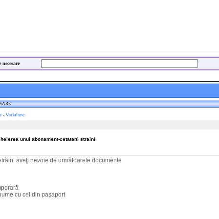
e necesare
ESARE
-
a
Vodafone
heierea unui abonament-cetateni straini
n străin, aveţi nevoie de următoarele documente
mporară
 nume cu cel din paşaport