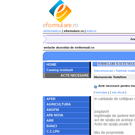
einformatii.ro
| eformulare.ro |
estiri.ro
Act
website dezvoltat de einformatii.ro
FORMULARE SI ACTE NEC
HOME
Catalog institutii
-
Telecomunicatii
Telefonie mobil
ACTE NECESARE
Abonamente Vodafone
Notice
: Undefined index:
Acte necesare pentru inc
radacina in
/home/eformulare.ro/public_html/navigare/stanga.php
|
|
|
|
formulare
site oficial
on line
62
In calitatate de cetăţea
AFER
AGRICULTURA
ANOFM
paşaport
APA NOVA
legitimaţie de şedere te
act de spaţiu pe acelaşi
ARR
Actul de spaţiu poate fi:
BANCI
C.C.I.PH
titlu de proprietate