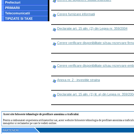
Prefecturi
PRIMARII
Telecomunicatii
Cerere furnizare informatii
TIPIZATE SI TAXE
Declaratie art. 15 alin. (2) din Legea nr. 359/2004
Cerere verificare disponibilitate si/sau rezervare firm
Cerere verificare disponibilitate si/sau rezervare em
Anexa nr. 2 - investitie straina
Declaratie art. 15 alin. (1) lit. a) din Legea nr. 359/200
Acest site foloseste tehnologie de profilare anonima a traficului
.
Pentru a imbunatati experienta utilizatorilor sai, acest website foloseste tehnologia de profilare anonima a traficului
mesajelor si reclamelor pe care le vedeti online.