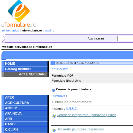
einformatii.ro
| eformulare.ro |
estiri.ro
Acte necesare
website dezvoltat de einformatii.ro
FORMULARE SI ACTE NECESARE
HOME
Catalog institutii
CCIR-ONRC
ACTE NECESARE
Formulare PDF
Formulare Biroul Unic
Notice
: Undefined index:
radacina in
/home/eformulare.ro/public_html/navigare/stanga.php
Cerere de preschimbare
on line
62
|
|
formulare
AFER
Cerere de preschimbare
AGRICULTURA
ANOFM
Institutia :
O.N.R.C.
APA NOVA
Cerere de inregistrare - persoane juridice
ARR
BANCI
Declaratie pe proprie raspundere
C.C.I.PH