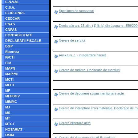
C.N.V.M.
C.S.A.
Specimen de semnaturi
CCIR-ONRC
CECCAR
CNAS
Declaratie art. 15 alin. (1) lit. b) din Legea nr. 359/200
CNPAS
CONTABILITATE
Cerere de servicii
DECLARATII FISCALE
DGP
Electrica
Anexa nr. 1 - inregistrare fiscala
IGCTI
ITM
MAPN
Cerere de radiere. Declaratie de mentiuni
MAPPM
MCTI
MECT
MF
Cerere de depunere si/sau mentionare acte
MFPDGV
MIMMC
MJ
Cerere de indreptare erori materiale. Declaratie de m
MS
MT
Cerere eliberare acte
MTCT
NOTARIAT
OSIM
Cerere de depunere situatii financiare