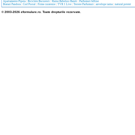
Apartamente Pipera
:
Biciclete Bucuresti
:
Haine Bebelusi Baieti
:
Parfumuri Ieftine
Bratari Pandora
:
Cod Postal
:
Firme curatenie
:
TVR 1 Live
:
Testere Parfumuri
:
anvelope iarna
:
natural potent
© 2003-2026 eformulare.ro. Toate drepturile rezervate.