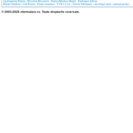
Apartamente Pipera
:
Biciclete Bucuresti
:
Haine Bebelusi Baieti
:
Parfumuri Ieftine
Bratari Pandora
:
Cod Postal
:
Firme curatenie
:
TVR 1 Live
:
Testere Parfumuri
:
anvelope iarna
:
natural potent
© 2003-2026 eformulare.ro. Toate drepturile rezervate.