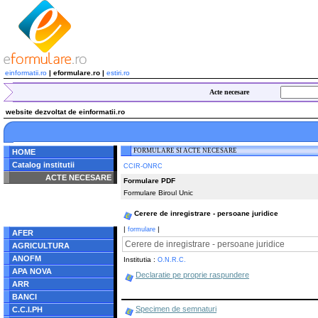
einformatii.ro
| eformulare.ro |
estiri.ro
Acte necesare
website dezvoltat de einformatii.ro
FORMULARE SI ACTE NECESARE
HOME
Catalog institutii
CCIR-ONRC
ACTE NECESARE
Formulare PDF
Formulare Biroul Unic
Notice
: Undefined index:
radacina in
/home/eformulare.ro/public_html/navigare/stanga.php
Cerere de inregistrare - persoane juridice
on line
62
|
|
formulare
AFER
Cerere de inregistrare - persoane juridice
AGRICULTURA
ANOFM
Institutia :
O.N.R.C.
APA NOVA
Declaratie pe proprie raspundere
ARR
BANCI
Specimen de semnaturi
C.C.I.PH