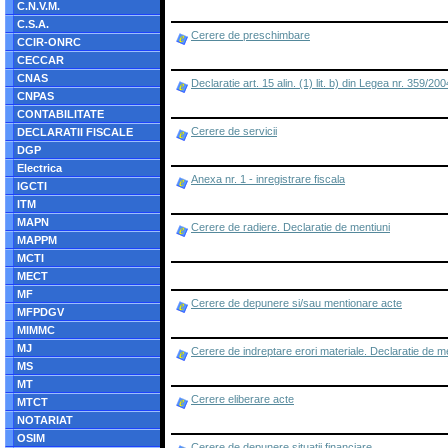
C.N.V.M.
C.S.A.
Cerere de preschimbare
CCIR-ONRC
CECCAR
CNAS
Declaratie art. 15 alin. (1) lit. b) din Legea nr. 359/200
CNPAS
CONTABILITATE
Cerere de servicii
DECLARATII FISCALE
DGP
Electrica
Anexa nr. 1 - inregistrare fiscala
IGCTI
ITM
MAPN
Cerere de radiere. Declaratie de mentiuni
MAPPM
MCTI
MECT
MF
Cerere de depunere si/sau mentionare acte
MFPDGV
MIMMC
MJ
Cerere de indreptare erori materiale. Declaratie de m
MS
MT
Cerere eliberare acte
MTCT
NOTARIAT
OSIM
Cerere de depunere situatii financiare