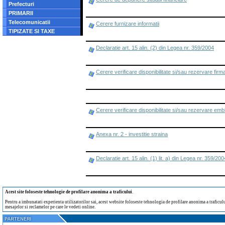
Prefecturi
PRIMARII
Telecomunicatii
Cerere furnizare informatii
TIPIZATE SI TAXE
Declaratie art. 15 alin. (2) din Legea nr. 359/2004
Cerere verificare disponibilitate si/sau rezervare firm
Cerere verificare disponibilitate si/sau rezervare em
Anexa nr. 2 - investitie straina
Declaratie art. 15 alin. (1) lit. a) din Legea nr. 359/200
Acest site foloseste tehnologie de profilare anonima a traficului
.
Pentru a imbunatati experienta utilizatorilor sai, acest website foloseste tehnologia de profilare anonima a traficului
mesajelor si reclamelor pe care le vedeti online.