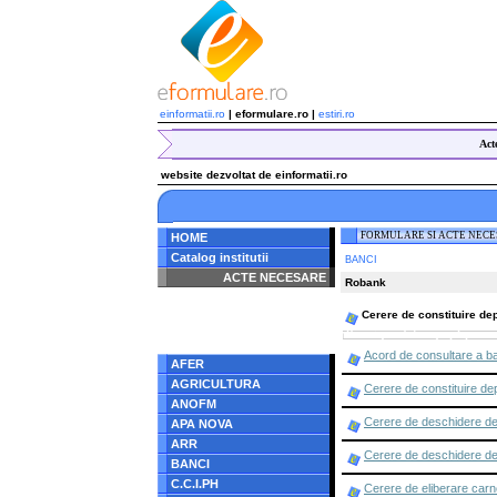
einformatii.ro
| eformulare.ro |
estiri.ro
Act
website dezvoltat de einformatii.ro
FORMULARE SI ACTE NEC
HOME
Catalog institutii
BANCI
ACTE NECESARE
Robank
Notice
: Undefined index:
Cerere de constituire dep
radacina in
/home/eformulare.ro/public_html/navigare/stanga.php
on line
62
Acord de consultare a b
AFER
AGRICULTURA
Cerere de constituire dep
ANOFM
Cerere de deschidere de
APA NOVA
ARR
Cerere de deschidere de
BANCI
C.C.I.PH
Cerere de eliberare car