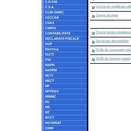
C.N.V.M.
Cerere de modificare util
C.S.A.
CCIR-ONRC
Cerere de plata
CECCAR
CNAS
CNPAS
Cerere pentru instalarea 
CONTABILITATE
DECLARATII FISCALE
Declaratie disponibilitati
DGP
Electrica
Ordin de cumparare valu
IGCTI
Ordin de vanzare valuta
ITM
MAPN
MAPPM
MCTI
MECT
MF
MFPDGV
MIMMC
MJ
MS
MT
MTCT
NOTARIAT
OSIM