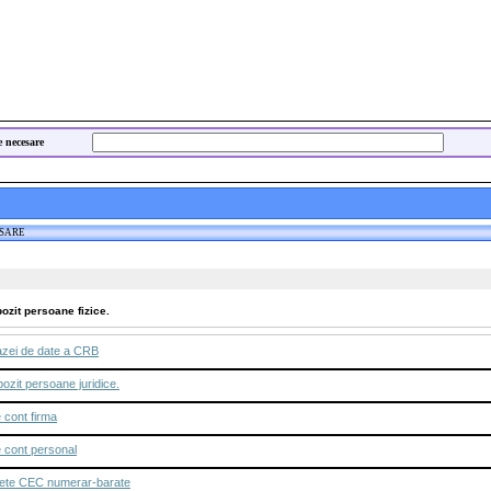
e necesare
ESARE
ozit persoane fizice.
azei de date a CRB
ozit persoane juridice.
 cont firma
 cont personal
nete CEC numerar-barate